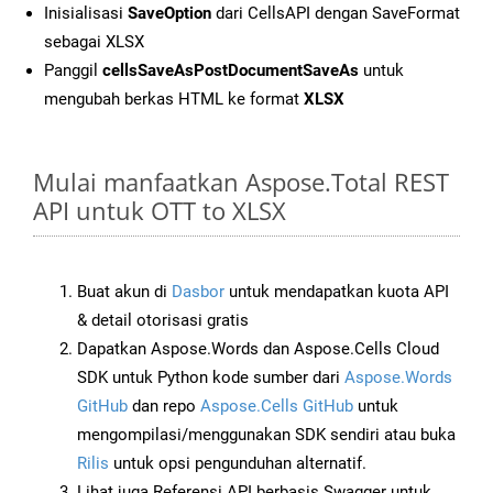
Inisialisasi
SaveOption
dari CellsAPI dengan SaveFormat
sebagai XLSX
Panggil
cellsSaveAsPostDocumentSaveAs
untuk
mengubah berkas HTML ke format
XLSX
Mulai manfaatkan Aspose.Total REST
API untuk OTT to XLSX
Buat akun di
Dasbor
untuk mendapatkan kuota API
& detail otorisasi gratis
Dapatkan Aspose.Words dan Aspose.Cells Cloud
SDK untuk Python kode sumber dari
Aspose.Words
GitHub
dan repo
Aspose.Cells GitHub
untuk
mengompilasi/menggunakan SDK sendiri atau buka
Rilis
untuk opsi pengunduhan alternatif.
Lihat juga Referensi API berbasis Swagger untuk