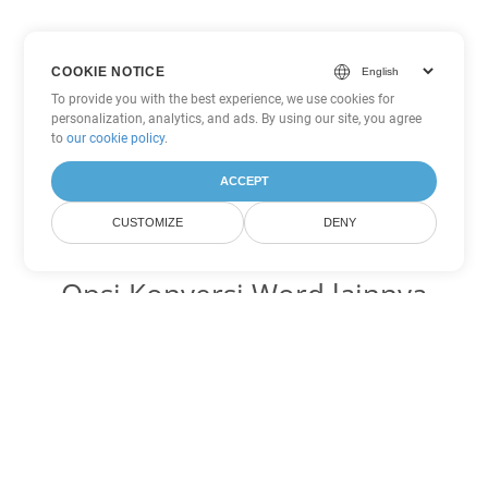
COOKIE NOTICE
To provide you with the best experience, we use cookies for
personalization, analytics, and ads. By using our site, you agree
to
our cookie policy
.
ACCEPT
CUSTOMIZE
DENY
Opsi Konversi Word lainnya
Ubah OTT menjadi DOC
DOC:
Microsoft Word Binary Format
Ubah OTT menjadi DOT
DOT:
Microsoft Word Template Files