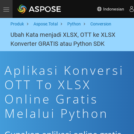
Indonesian
Toggle navigation
Produk
Aspose.Total
Python
Conversion
Ubah Kata menjadi XLSX, OTT ke XLSX
Konverter GRATIS atau Python SDK
Aplikasi Konversi
OTT To XLSX
Online Gratis
Melalui Python