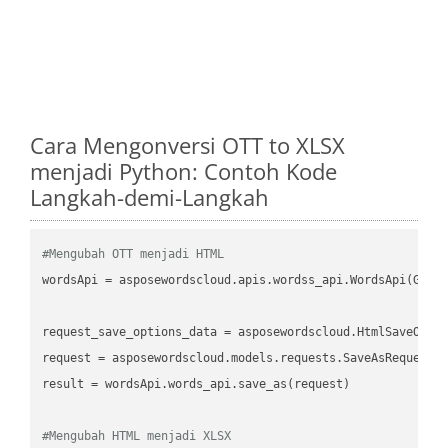
Cara Mengonversi OTT to XLSX
menjadi Python: Contoh Kode
Langkah-demi-Langkah
#Mengubah OTT menjadi HTML
wordsApi
 = asposewordscloud.apis.wordss_api.WordsApi(GetC
request_save_options_data
 = asposewordscloud.HtmlSaveOpti
request
result
 = wordsApi.words_api.save_as(request)

#Mengubah HTML menjadi XLSX