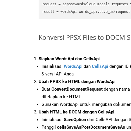
request = asposewordscloud.models.requests.
Konversi PPSX Files to DOCM 
Siapkan WordsApi dan CellsApi
Inisialisasi
WordsApi
dan
CellsApi
dengan ID K
& versi API Anda
Ubah PPSX ke HTML dengan WordsApi
Buat
ConvertDocumentRequest
dengan nama f
ditetapkan ke HTML.
Gunakan WordsApi untuk mengubah dokume
Ubah HTML ke DOCM dengan CellsApi
Inisialisasi
SaveOption
dari CellsAPI dengan
Panggil
cellsSaveAsPostDocumentSaveAs
un