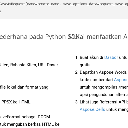
SaveAsRequest(name=remote_name, save_options_data=request_save_op
Sederhana pada Python SDK
Mulai manfaatkan A
Buat akun di
Dasbor
untuk
lien, Rahasia Klien, URL Dasar
gratis
Dapatkan Aspose.Words 
kode sumber dari
Aspose
ile lokal dan format yang
untuk mengompilasi/men
opsi pengunduhan alternat
n PPSX ke HTML.
Lihat juga Referensi API
Aspose.Cells
untuk menge
 SaveFormat sebagai DOCM
tuk mengubah berkas HTML ke