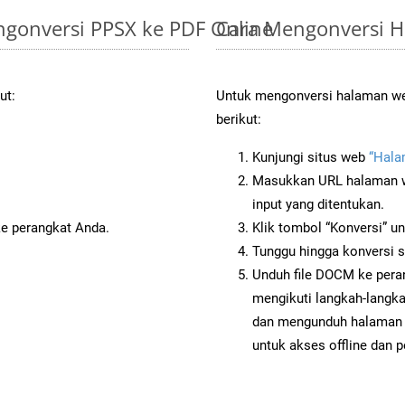
gonversi PPSX ke PDF Online
Cara Mengonversi 
ut:
Untuk mengonversi halaman we
berikut:
Kunjungi situs web
“Hala
Masukkan URL halaman we
input yang ditentukan.
ke perangkat Anda.
Klik tombol “Konversi” u
Tunggu hingga konversi s
Unduh file DOCM ke pera
mengikuti langkah-langk
dan mengunduh halaman 
untuk akses offline dan p