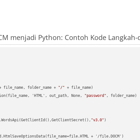
CM menjadi Python: Contoh Kode Langkah-
+ file_name, folder_name + 
"/"
 + file_name)

ion(file_name, 'HTML', out_path, None, 
"password"
, folder_name)

.WordsApi(GetClientId(),GetClientSecret(),
"v3.0"
)

d.HtmlSaveOptionsData(file_name=file.HTML + '/file.DOCM')
