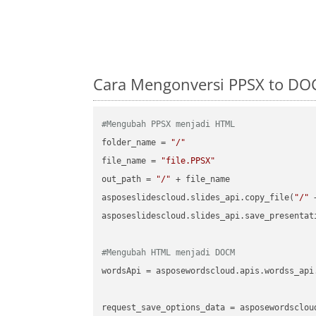
Cara Mengonversi PPSX to DO
#Mengubah PPSX menjadi HTML
folder_name = 
"/"
file_name = 
"file.PPSX"
out_path = 
"/"
 + file_name

asposeslidescloud.slides_api.copy_file(
"/"
 
asposeslidescloud.slides_api.save_presentat
#Mengubah HTML menjadi DOCM
wordsApi = asposewordscloud.apis.wordss_api
request_save_options_data = asposewordsclou