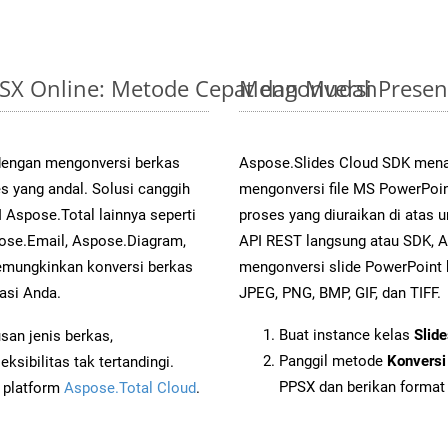
PPSX Online: Metode Cepat dan Mudah
Mengonversi Presen
 dengan mengonversi berkas
Aspose.Slides Cloud SDK mena
yang andal. Solusi canggih
mengonversi file MS PowerPoin
 Aspose.Total lainnya seperti
proses yang diuraikan di ata
ose.Email, Aspose.Diagram,
API REST langsung atau SDK, 
mungkinkan konversi berkas
mengonversi slide PowerPoint
asi Anda.
JPEG, PNG, BMP, GIF, dan TIFF.
Buat instance kelas
Slid
an jenis berkas,
Panggil metode
Konversi
sibilitas tak tertandingi.
PPSX dan berikan format 
i platform
Aspose.Total Cloud
.