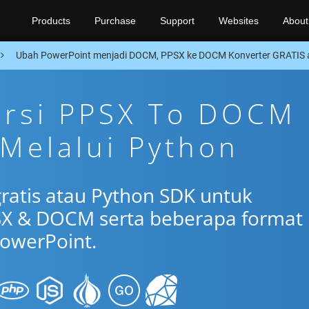
Products
Purchase
Support
Websites
About
Ubah PowerPoint menjadi DOCM, PPSX ke DOCM Konverter GRATIS 
ersi PPSX To DOCM
 Melalui Python
gratis atau Python SDK untuk
SX & DOCM serta beberapa format
owerPoint.