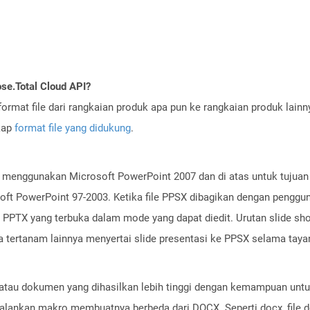
se.Total Cloud API?
ormat file dari rangkaian produk apa pun ke rangkaian produk lain
gkap
format file yang didukung
.
at menggunakan Microsoft PowerPoint 2007 dan di atas untuk tujuan
oft PowerPoint 97-2003. Ketika file PPSX dibagikan dengan pengguna
le PPTX yang terbuka dalam mode yang dapat diedit. Urutan slide s
a tertanam lainnya menyertai slide presentasi ke PPSX selama taya
atau dokumen yang dihasilkan lebih tinggi dengan kemampuan untu
lankan makro membuatnya berbeda dari DOCX. Seperti docx, file d