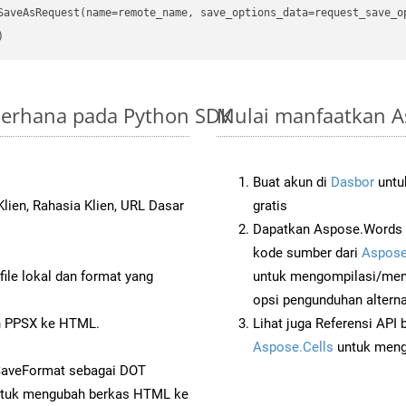
SaveAsRequest(name=remote_name, save_options_data=request_save_op
ederhana pada Python SDK
Mulai manfaatkan A
Buat akun di
Dasbor
untuk
lien, Rahasia Klien, URL Dasar
gratis
Dapatkan Aspose.Words 
kode sumber dari
Aspose
ile lokal dan format yang
untuk mengompilasi/men
opsi pengunduhan alternat
n PPSX ke HTML.
Lihat juga Referensi API
Aspose.Cells
untuk menge
SaveFormat sebagai DOT
tuk mengubah berkas HTML ke