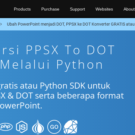
Products
Purchase
Support
Websites
About
Ubah PowerPoint menjadi DOT, PPSX ke DOT Konverter GRATIS ata
ersi PPSX To DOT
 Melalui Python
gratis atau Python SDK untuk
X & DOT serta beberapa format
owerPoint.