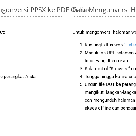
gonversi PPSX ke PDF Online
Cara Mengonversi 
ut:
Untuk mengonversi halaman web
Kunjungi situs web
“Hala
Masukkan URL halaman we
input yang ditentukan.
Klik tombol “Konversi” u
ke perangkat Anda.
Tunggu hingga konversi s
Unduh file DOT ke perang
mengikuti langkah-langk
dan mengunduh halaman 
akses offline dan penggun