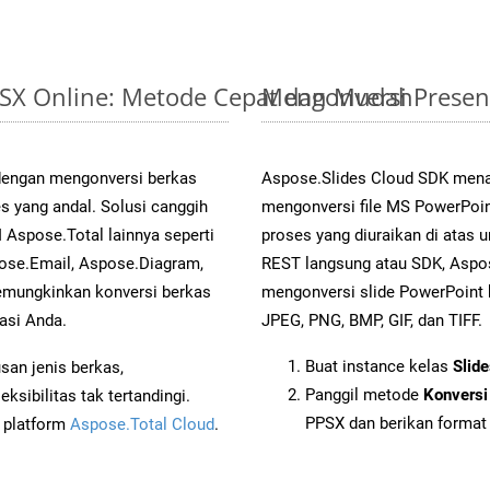
PPSX Online: Metode Cepat dan Mudah
Mengonversi Presen
 dengan mengonversi berkas
Aspose.Slides Cloud SDK mena
yang andal. Solusi canggih
mengonversi file MS PowerPoin
 Aspose.Total lainnya seperti
proses yang diuraikan di atas
ose.Email, Aspose.Diagram,
REST langsung atau SDK, Aspo
mungkinkan konversi berkas
mengonversi slide PowerPoint
asi Anda.
JPEG, PNG, BMP, GIF, dan TIFF.
Buat instance kelas
Slid
an jenis berkas,
Panggil metode
Konversi
sibilitas tak tertandingi.
PPSX dan berikan format 
i platform
Aspose.Total Cloud
.