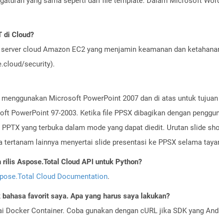
aturan yang sama seperti dari file template. Dalam Microsoft Word 
 di Cloud?
server cloud Amazon EC2 yang menjamin keamanan dan ketahanan 
cloud/security).
at menggunakan Microsoft PowerPoint 2007 dan di atas untuk tujuan
oft PowerPoint 97-2003. Ketika file PPSX dibagikan dengan pengguna
le PPTX yang terbuka dalam mode yang dapat diedit. Urutan slide s
a tertanam lainnya menyertai slide presentasi ke PPSX selama taya
ilis Aspose.Total Cloud API untuk Python?
pose.Total Cloud Documentation
.
bahasa favorit saya. Apa yang harus saya lakukan?
ai Docker Container. Coba gunakan dengan cURL jika SDK yang And