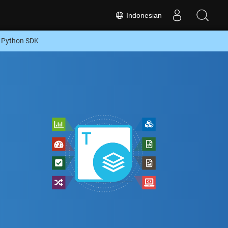
Indonesian
u Python SDK