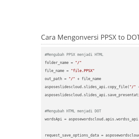
Cara Mengonversi PPSX to DO
#Mengubah PPSX menjadi HTML
folder_name = 
"/"
file_name = 
"file.PPSX"
out_path = 
"/"
 + file_name

asposeslidescloud.slides_api.copy_file(
"/"
 
asposeslidescloud.slides_api.save_presentat
#Mengubah HTML menjadi DOT
wordsApi = asposewordscloud.apis.wordss_api
request_save_options_data = asposewordsclou