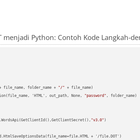
T menjadi Python: Contoh Kode Langkah-d
+ file_name, folder_name + 
"/"
 + file_name)

ion(file_name, 'HTML', out_path, None, 
"password"
, folder_name)

.WordsApi(GetClientId(),GetClientSecret(),
"v3.0"
)

d.HtmlSaveOptionsData(file_name=file.HTML + '/file.DOT')
