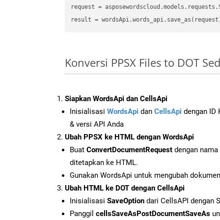
request = asposewordscloud.models.requests.
Konversi PPSX Files to DOT S
Siapkan WordsApi dan CellsApi
Inisialisasi
WordsApi
dan
CellsApi
dengan ID K
& versi API Anda
Ubah PPSX ke HTML dengan WordsApi
Buat
ConvertDocumentRequest
dengan nama f
ditetapkan ke HTML.
Gunakan WordsApi untuk mengubah dokume
Ubah HTML ke DOT dengan CellsApi
Inisialisasi
SaveOption
dari CellsAPI dengan 
Panggil
cellsSaveAsPostDocumentSaveAs
un