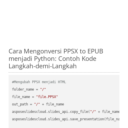
Cara Mengonversi PPSX to EPUB
menjadi Python: Contoh Kode
Langkah-demi-Langkah
#Mengubah PPSX menjadi HTML
folder_name = 
"/"
file_name = 
"file.PPSX"
out_path = 
"/"
 + file_name

asposeslidescloud.slides_api.copy_file(
"/"
 + file_name, f
asposeslidescloud.slides_api.save_presentation(file_name,