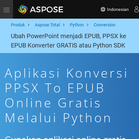
Indonesian
Toggle navigation
Produk
Aspose.Total
Python
Conversion
Ubah PowerPoint menjadi EPUB, PPSX ke
EPUB Konverter GRATIS atau Python SDK
Aplikasi Konversi
PPSX To EPUB
Online Gratis
Melalui Python