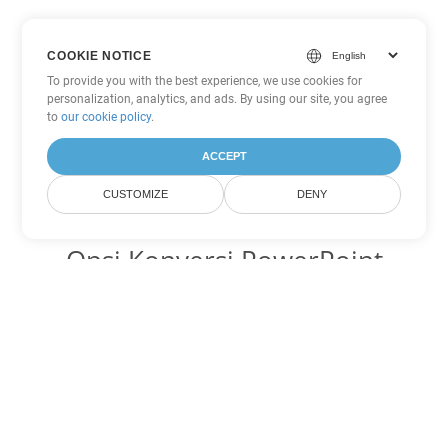
COOKIE NOTICE
To provide you with the best experience, we use cookies for
personalization, analytics, and ads. By using our site, you agree
to
our cookie policy
.
ACCEPT
CUSTOMIZE
DENY
Opsi Konversi PowerPoint
lainnya
Ubah PPSX menjadi DOC
DOC:
Microsoft Word Binary Format
Ubah PPSX menjadi DOT