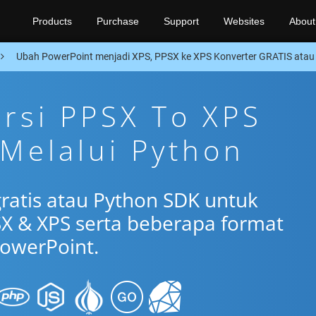
Products
Purchase
Support
Websites
About
Ubah PowerPoint menjadi XPS, PPSX ke XPS Konverter GRATIS atau
ersi PPSX To XPS
 Melalui Python
gratis atau Python SDK untuk
X & XPS serta beberapa format
owerPoint.