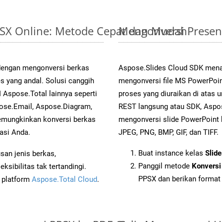
PPSX Online: Metode Cepat dan Mudah
Mengonversi Presen
 dengan mengonversi berkas
Aspose.Slides Cloud SDK mena
yang andal. Solusi canggih
mengonversi file MS PowerPoin
 Aspose.Total lainnya seperti
proses yang diuraikan di atas
ose.Email, Aspose.Diagram,
REST langsung atau SDK, Aspo
mungkinkan konversi berkas
mengonversi slide PowerPoint
asi Anda.
JPEG, PNG, BMP, GIF, dan TIFF.
Buat instance kelas
Slid
an jenis berkas,
Panggil metode
Konversi
sibilitas tak tertandingi.
PPSX dan berikan format 
i platform
Aspose.Total Cloud
.