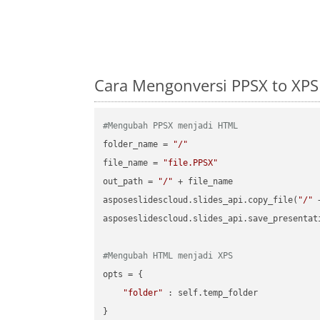
Cara Mengonversi PPSX to XP
#Mengubah PPSX menjadi HTML
folder_name = 
"/"
file_name = 
"file.PPSX"
out_path = 
"/"
 + file_name

asposeslidescloud.slides_api.copy_file(
"/"
 
asposeslidescloud.slides_api.save_presentat
#Mengubah HTML menjadi XPS
opts = {

"folder"
 : self.temp_folder

}
