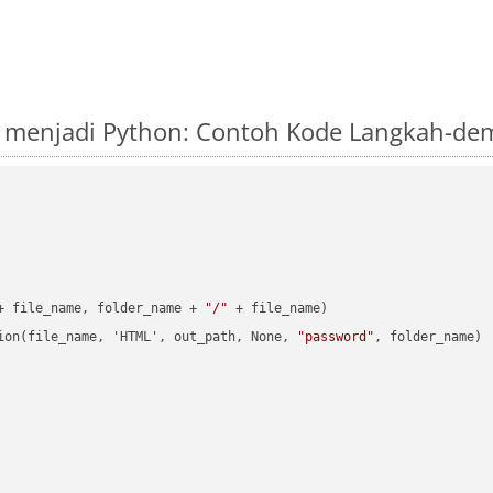
S menjadi Python: Contoh Kode Langkah-de
+ file_name, folder_name + 
"/"
 + file_name)

ion(file_name, 'HTML', out_path, None, 
"password"
, folder_name)
