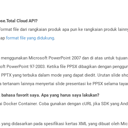
se.Total Cloud API?
ormat file dari rangkaian produk apa pun ke rangkaian produk lain
gkap
format file yang didukung
.
at menggunakan Microsoft PowerPoint 2007 dan di atas untuk tujuan
oft PowerPoint 97-2003. Ketika file PPSX dibagikan dengan pengguna
le PPTX yang terbuka dalam mode yang dapat diedit. Urutan slide s
a tertanam lainnya menyertai slide presentasi ke PPSX selama taya
bahasa favorit saya. Apa yang harus saya lakukan?
ai Docker Container. Coba gunakan dengan cURL jika SDK yang And
an yang didasarkan pada spesifikasi kertas XML yang dibuat oleh Mi