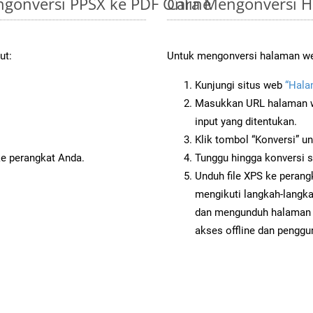
gonversi PPSX ke PDF Online
Cara Mengonversi H
ut:
Untuk mengonversi halaman web
Kunjungi situs web
“Hala
Masukkan URL halaman we
input yang ditentukan.
Klik tombol “Konversi” u
ke perangkat Anda.
Tunggu hingga konversi s
Unduh file XPS ke perang
mengikuti langkah-langk
dan mengunduh halaman w
akses offline dan penggun