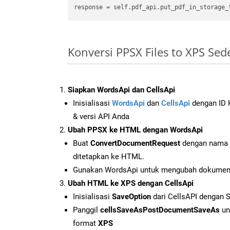
Konversi PPSX Files to XPS Se
Siapkan WordsApi dan CellsApi
Inisialisasi
WordsApi
dan
CellsApi
dengan ID K
& versi API Anda
Ubah PPSX ke HTML dengan WordsApi
Buat
ConvertDocumentRequest
dengan nama f
ditetapkan ke HTML.
Gunakan WordsApi untuk mengubah dokume
Ubah HTML ke XPS dengan CellsApi
Inisialisasi
SaveOption
dari CellsAPI dengan 
Panggil
cellsSaveAsPostDocumentSaveAs
un
format
XPS