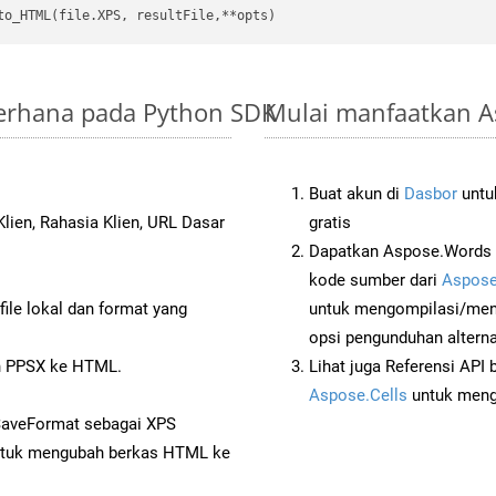
derhana pada Python SDK
Mulai manfaatkan As
Buat akun di
Dasbor
untuk
lien, Rahasia Klien, URL Dasar
gratis
Dapatkan Aspose.Words 
kode sumber dari
Aspose
ile lokal dan format yang
untuk mengompilasi/men
opsi pengunduhan alternat
n PPSX ke HTML.
Lihat juga Referensi API
Aspose.Cells
untuk menge
SaveFormat sebagai XPS
tuk mengubah berkas HTML ke