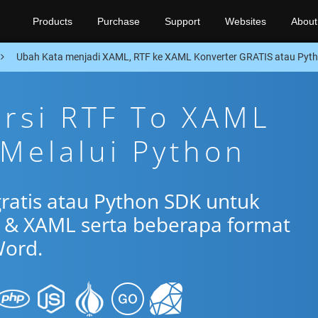
Products
Purchase
Support
Websites
About
Ubah Kata menjadi XAML, RTF ke XAML Konverter GRATIS atau Pyt
ersi RTF To XAML
 Melalui Python
gratis atau Python SDK untuk
 & XAML serta beberapa format
ord.