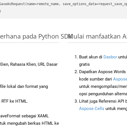
ederhana pada Python SDK
Mulai manfaatkan A
Buat akun di
Dasbor
untuk
lien, Rahasia Klien, URL Dasar
gratis
Dapatkan Aspose.Words 
kode sumber dari
Aspose
ile lokal dan format yang
untuk mengompilasi/men
opsi pengunduhan alternat
 RTF ke HTML.
Lihat juga Referensi API
Aspose.Cells
untuk menge
 SaveFormat sebagai XAML
tuk mengubah berkas HTML ke