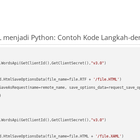
L menjadi Python: Contoh Kode Langkah-de
.WordsApi(GetClientId(),GetClientSecret(),
"v3.0"
)

d.HtmlSaveOptionsData(file_name=file.RTF + 
'/file.HTML'


.WordsApi(GetClientId(),GetClientSecret(),
"v3.0"
)

d.HtmlSaveOptionsData(file_name=file.HTML + 
'/file.XAML'