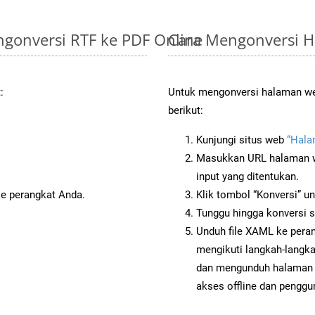
gonversi RTF ke PDF Online
Cara Mengonversi 
:
Untuk mengonversi halaman web
berikut:
Kunjungi situs web
“Hala
Masukkan URL halaman we
input yang ditentukan.
ke perangkat Anda.
Klik tombol “Konversi” u
Tunggu hingga konversi s
Unduh file XAML ke peran
mengikuti langkah-langk
dan mengunduh halaman 
akses offline dan penggun