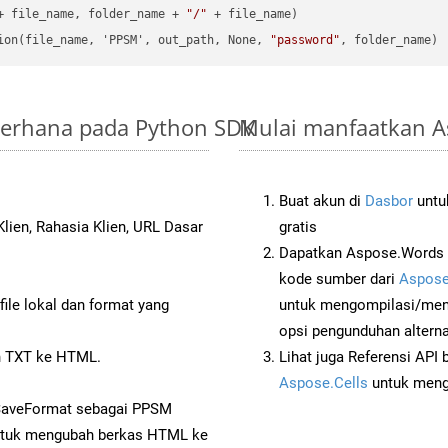
+ file_name, folder_name + 
"/"
 + file_name)

ion(file_name, 'PPSM', out_path, None, 
"password"
ederhana pada Python SDK
Mulai manfaatkan A
Buat akun di
Dasbor
untuk
lien, Rahasia Klien, URL Dasar
gratis
Dapatkan Aspose.Words 
kode sumber dari
Aspose
ile lokal dan format yang
untuk mengompilasi/men
opsi pengunduhan alternat
 TXT ke HTML.
Lihat juga Referensi API
Aspose.Cells
untuk menge
 SaveFormat sebagai PPSM
tuk mengubah berkas HTML ke