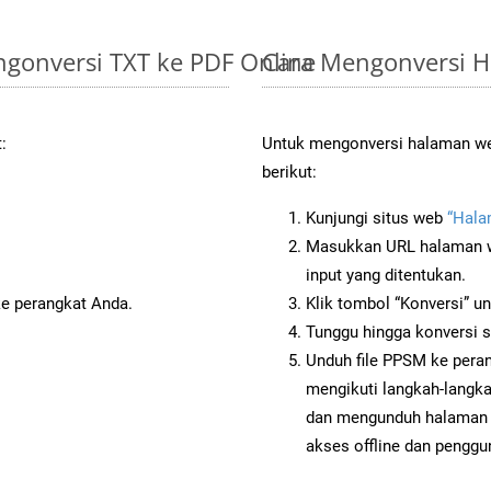
gonversi TXT ke PDF Online
Cara Mengonversi 
:
Untuk mengonversi halaman web
berikut:
Kunjungi situs web
“Hala
Masukkan URL halaman we
input yang ditentukan.
ke perangkat Anda.
Klik tombol “Konversi” u
Tunggu hingga konversi s
Unduh file PPSM ke peran
mengikuti langkah-langk
dan mengunduh halaman 
akses offline dan penggun