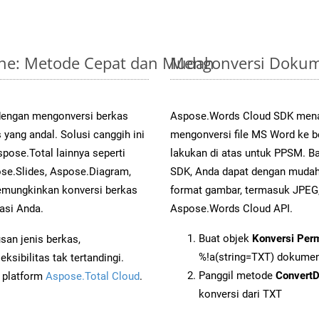
line: Metode Cepat dan Mudah
Mengonversi Dokum
 dengan mengonversi berkas
Aspose.Words Cloud SDK mena
ng andal. Solusi canggih ini
mengonversi file MS Word ke b
pose.Total lainnya seperti
lakukan di atas untuk PPSM. Ba
se.Slides, Aspose.Diagram,
SDK, Anda dapat dengan muda
mungkinkan konversi berkas
format gambar, termasuk JPEG,
asi Anda.
Aspose.Words Cloud API.
Buat objek
Konversi Per
an jenis berkas,
%!a(string=TXT) dokume
sibilitas tak tertandingi.
Panggil metode
Convert
i platform
Aspose.Total Cloud
.
konversi dari TXT