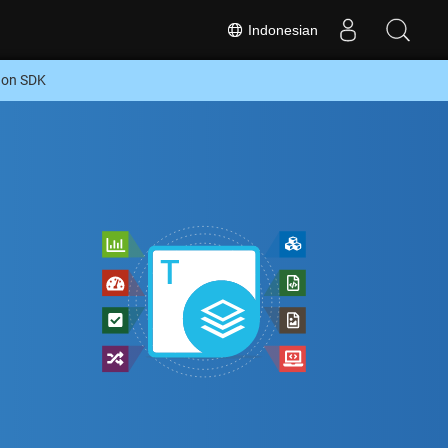
Indonesian
hon SDK