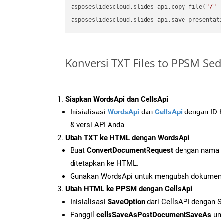
asposeslidescloud.slides_api.copy_file(
"/"
 
asposeslidescloud.slides_api.save_presentat
Konversi TXT Files to PPSM S
Siapkan WordsApi dan CellsApi
Inisialisasi
WordsApi
dan
CellsApi
dengan ID K
& versi API Anda
Ubah TXT ke HTML dengan WordsApi
Buat
ConvertDocumentRequest
dengan nama f
ditetapkan ke HTML.
Gunakan WordsApi untuk mengubah dokumen
Ubah HTML ke PPSM dengan CellsApi
Inisialisasi
SaveOption
dari CellsAPI dengan
Panggil
cellsSaveAsPostDocumentSaveAs
un