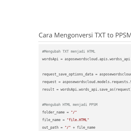
Cara Mengonversi TXT to PPS
#Mengubah TXT menjadi HTML
wordsApi = asposewordscloud.apis.wordss_api
request_save_options_data = asposewordsclou
request = asposewordscloud.models.requests.
result = wordsApi.words_api.save_as(request)
#Mengubah HTML menjadi PPSM
folder_name = 
"/"
file_name = 
"file.HTML"
out_path = 
"/"
 + file_name
