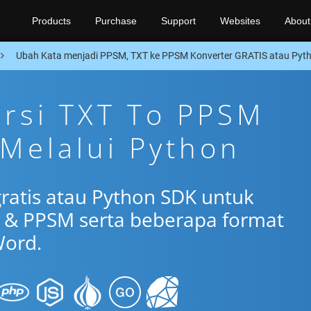
Products
Purchase
Support
Websites
About
Ubah Kata menjadi PPSM, TXT ke PPSM Konverter GRATIS atau Pyt
ersi TXT To PPSM
 Melalui Python
gratis atau Python SDK untuk
 & PPSM serta beberapa format
ord.