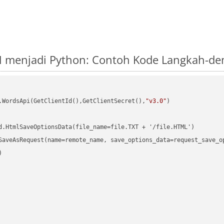
M menjadi Python: Contoh Kode Langkah-de
.WordsApi(GetClientId(),GetClientSecret(),
"v3.0"
)

d.HtmlSaveOptionsData(file_name=file.TXT + '/file.HTML')

SaveAsRequest(name=remote_name, save_options_data=request_save_op

