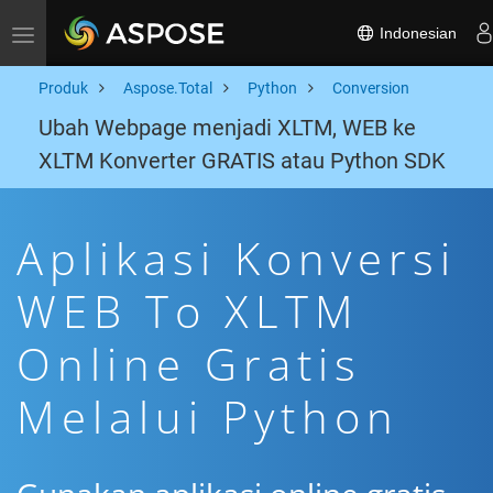
Indonesian
Toggle navigation
Produk
Aspose.Total
Python
Conversion
Ubah Webpage menjadi XLTM, WEB ke
XLTM Konverter GRATIS atau Python SDK
Aplikasi Konversi
WEB To XLTM
Online Gratis
Melalui Python