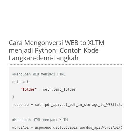
Cara Mengonversi WEB to XLTM
menjadi Python: Contoh Kode
Langkah-demi-Langkah
#Mengubah WEB menjadi HTML
opts = {

"folder"
 : self.temp_folder

}

response = self.pdf_api.put_pdf_in_storage_to_WEB(file.HTM
#Mengubah HTML menjadi XLTM
wordsApi = asposewordscloud.apis.wordss_api.WordsApi(GetC