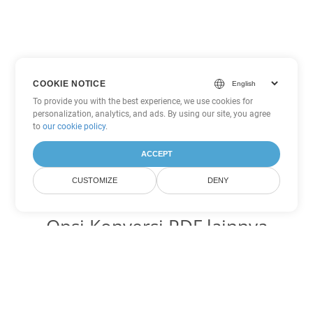
COOKIE NOTICE
To provide you with the best experience, we use cookies for
personalization, analytics, and ads. By using our site, you agree
to
our cookie policy
.
ACCEPT
CUSTOMIZE
DENY
Opsi Konversi PDF lainnya
Ubah WEB menjadi DOC
DOC:
Microsoft Word Binary Format