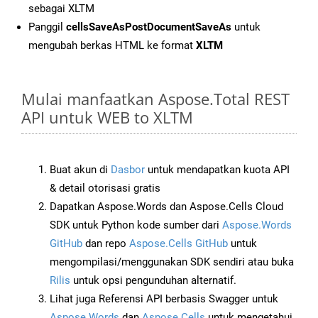
sebagai XLTM
Panggil
cellsSaveAsPostDocumentSaveAs
untuk
mengubah berkas HTML ke format
XLTM
Mulai manfaatkan Aspose.Total REST
API untuk WEB to XLTM
Buat akun di
Dasbor
untuk mendapatkan kuota API
& detail otorisasi gratis
Dapatkan Aspose.Words dan Aspose.Cells Cloud
SDK untuk Python kode sumber dari
Aspose.Words
GitHub
dan repo
Aspose.Cells GitHub
untuk
mengompilasi/menggunakan SDK sendiri atau buka
Rilis
untuk opsi pengunduhan alternatif.
Lihat juga Referensi API berbasis Swagger untuk
Aspose.Words
dan
Aspose.Cells
untuk mengetahui