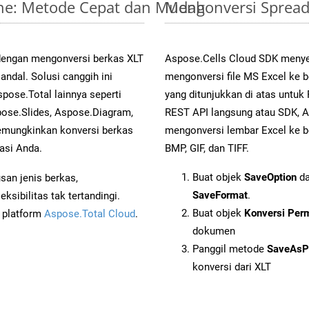
line: Metode Cepat dan Mudah
Mengonversi Spread
dengan mengonversi berkas XLT
Aspose.Cells Cloud SDK menye
dal. Solusi canggih ini
mengonversi file MS Excel ke 
pose.Total lainnya seperti
yang ditunjukkan di atas untu
ose.Slides, Aspose.Diagram,
REST API langsung atau SDK, 
mungkinkan konversi berkas
mengonversi lembar Excel ke b
asi Anda.
BMP, GIF, dan TIFF.
Buat objek
SaveOption
da
an jenis berkas,
SaveFormat
.
sibilitas tak tertandingi.
Buat objek
Konversi Per
i platform
Aspose.Total Cloud
.
dokumen
Panggil metode
SaveAsP
konversi dari XLT