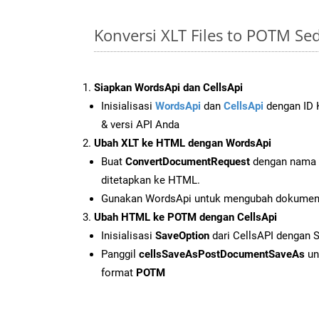
Konversi XLT Files to POTM S
Siapkan WordsApi dan CellsApi
Inisialisasi
WordsApi
dan
CellsApi
dengan ID K
& versi API Anda
Ubah XLT ke HTML dengan WordsApi
Buat
ConvertDocumentRequest
dengan nama f
ditetapkan ke HTML.
Gunakan WordsApi untuk mengubah dokumen
Ubah HTML ke POTM dengan CellsApi
Inisialisasi
SaveOption
dari CellsAPI dengan
Panggil
cellsSaveAsPostDocumentSaveAs
un
format
POTM