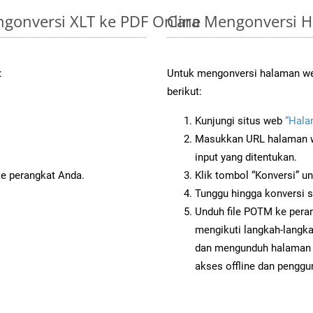
gonversi XLT ke PDF Online
Cara Mengonversi 
:
Untuk mengonversi halaman we
berikut:
Kunjungi situs web
“Hala
Masukkan URL halaman we
input yang ditentukan.
ke perangkat Anda.
Klik tombol “Konversi” u
Tunggu hingga konversi s
Unduh file POTM ke peran
mengikuti langkah-langk
dan mengunduh halaman 
akses offline dan penggun