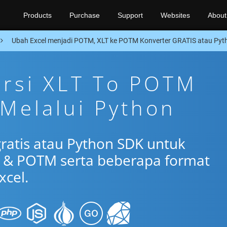
Products
Purchase
Support
Websites
About
Ubah Excel menjadi POTM, XLT ke POTM Konverter GRATIS atau Py
ersi XLT To POTM
 Melalui Python
gratis atau Python SDK untuk
 & POTM serta beberapa format
xcel.