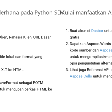
ederhana pada Python SDK
Mulai manfaatkan A
Buat akun di
Dasbor
untuk
lien, Rahasia Klien, URL Dasar
gratis
Dapatkan Aspose.Words 
kode sumber dari
Aspose
ile lokal dan format yang
untuk mengompilasi/men
opsi pengunduhan alternat
 XLT ke HTML.
Lihat juga Referensi API
Aspose.Cells
untuk menge
 SaveFormat sebagai POTM
tuk mengubah berkas HTML ke