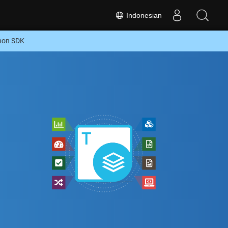
Indonesian
thon SDK