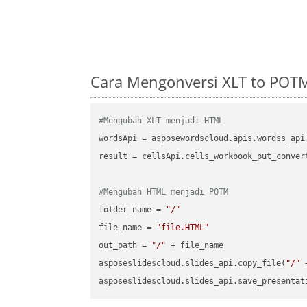
Cara Mengonversi XLT to POT
#Mengubah XLT menjadi HTML
wordsApi = asposewordscloud.apis.wordss_api
result = cellsApi.cells_workbook_put_conver
#Mengubah HTML menjadi POTM
folder_name = 
"/"
file_name = 
"file.HTML"
out_path = 
"/"
 + file_name

asposeslidescloud.slides_api.copy_file(
"/"
 
asposeslidescloud.slides_api.save_presentat