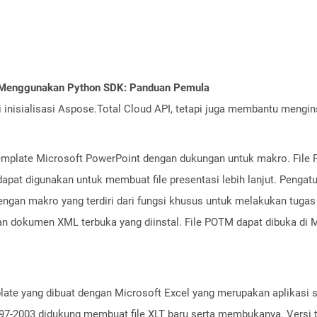
I Menggunakan Python SDK: Panduan Pemula
nisialisasi Aspose.Total Cloud API, tetapi juga membantu menginst
template Microsoft PowerPoint dengan dukungan untuk makro. File
dapat digunakan untuk membuat file presentasi lebih lanjut. Pengatu
dengan makro yang terdiri dari fungsi khusus untuk melakukan tugas 
dokumen XML terbuka yang diinstal. File POTM dapat dibuka di Mic
emplate yang dibuat dengan Microsoft Excel yang merupakan aplikasi
ce 97-2003 didukung membuat file XLT baru serta membukanya. Versi