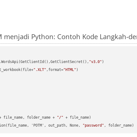
M menjadi Python: Contoh Kode Langkah-d
.WordsApi(GetClientId(),GetClientSecret(),
"v3.0"
)

t_workbook(file+
".XLT"
,format=
"HTML"
)

+ file_name, folder_name + 
"/"
 + file_name)

ion(file_name, 'POTM', out_path, None, 
"password"