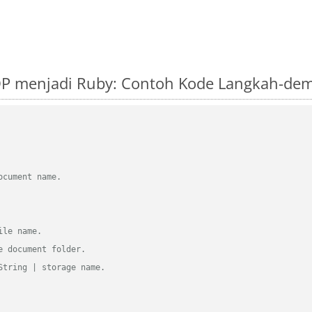
P menjadi Ruby: Contoh Kode Langkah-dem
ocument name.
ile name.
e document folder.
String | storage name.