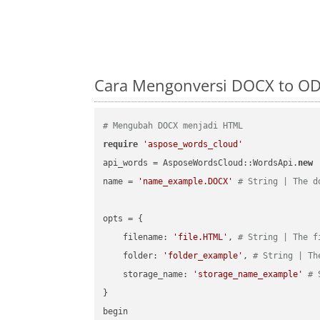
Cara Mengonversi DOCX to OD
# Mengubah DOCX menjadi HTML
require
'aspose_words_cloud'
api_words = AsposeWordsCloud::WordsApi.
new
name = 
'name_example.DOCX'
# String | The d
opts = { 

    filename: 
'file.HTML'
, 
# String | The f
    folder: 
'folder_example'
, 
# String | Th
    storage_name: 
'storage_name_example'
# 
}

begin
