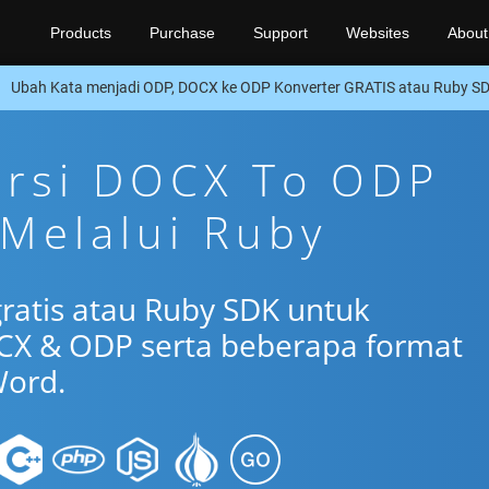
Products
Purchase
Support
Websites
About
Ubah Kata menjadi ODP, DOCX ke ODP Konverter GRATIS atau Ruby S
ersi DOCX To ODP
 Melalui Ruby
gratis atau Ruby SDK untuk
CX & ODP serta beberapa format
ord.