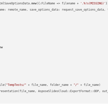
tmlSaveOptionsData.
new
({:FileName => filename + 
'.%!s(MISSING)'
})
ame: remote_name, save_options_data: request_save_options_data, f
ew
ile(
"TempTests/"
 + file_name, folder_name + 
"/"
 + file_name)

resentation(file_name, AsposeSlidesCloud::ExportFormat::ODP, out