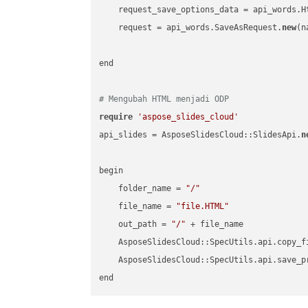
    request_save_options_data = api_words.H
    request = api_words.SaveAsRequest.
new
(n
end

# Mengubah HTML menjadi ODP
require
'aspose_slides_cloud'
api_slides = AsposeSlidesCloud::SlidesApi.
n
begin

    folder_name = 
"/"
    file_name = 
"file.HTML"
    out_path = 
"/"
 + file_name

    AsposeSlidesCloud::SpecUtils.api.copy_f
    AsposeSlidesCloud::SpecUtils.api.save_p