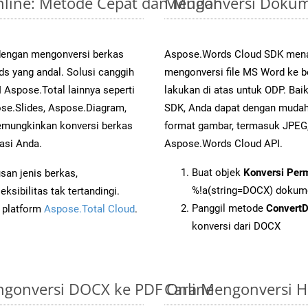
nline: Metode Cepat dan Mudah
Mengonversi Dokum
 dengan mengonversi berkas
Aspose.Words Cloud SDK mena
yang andal. Solusi canggih
mengonversi file MS Word ke b
 Aspose.Total lainnya seperti
lakukan di atas untuk ODP. Bai
se.Slides, Aspose.Diagram,
SDK, Anda dapat dengan muda
mungkinkan konversi berkas
format gambar, termasuk JPEG,
asi Anda.
Aspose.Words Cloud API.
Buat objek
Konversi Per
an jenis berkas,
%!a(string=DOCX) dokum
sibilitas tak tertandingi.
Panggil metode
Convert
i platform
Aspose.Total Cloud
.
konversi dari DOCX
gonversi DOCX ke PDF Online
Cara Mengonversi 