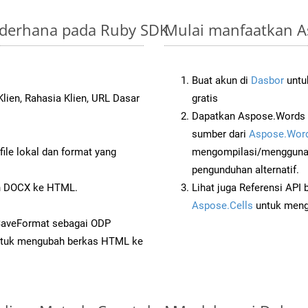
ederhana pada Ruby SDK
Mulai manfaatkan A
Buat akun di
Dasbor
untuk
lien, Rahasia Klien, URL Dasar
gratis
Dapatkan Aspose.Words 
sumber dari
Aspose.Word
ile lokal dan format yang
mengompilasi/menggunak
pengunduhan alternatif.
n DOCX ke HTML.
Lihat juga Referensi API
Aspose.Cells
untuk menge
SaveFormat sebagai ODP
tuk mengubah berkas HTML ke