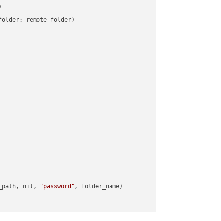


older: remote_folder)   

_path, nil, 
"password"
, folder_name)
