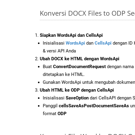
Konversi DOCX Files to ODP S
Siapkan WordsApi dan CellsApi
Inisialisasi
WordsApi
dan
CellsApi
dengan ID K
& versi API Anda
Ubah DOCX ke HTML dengan WordsApi
Buat
ConvertDocumentRequest
dengan nama f
ditetapkan ke HTML.
Gunakan WordsApi untuk mengubah dokume
Ubah HTML ke ODP dengan CellsApi
Inisialisasi
SaveOption
dari CellsAPI dengan 
Panggil
cellsSaveAsPostDocumentSaveAs
un
format
ODP