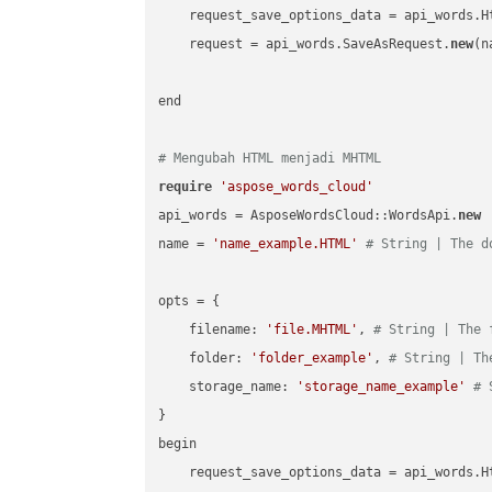
    request_save_options_data = api_words.H
    request = api_words.SaveAsRequest.
new
(n
end

# Mengubah HTML menjadi MHTML
require
'aspose_words_cloud'
api_words = AsposeWordsCloud::WordsApi.
new
name = 
'name_example.HTML'
# String | The d
opts = { 

    filename: 
'file.MHTML'
, 
# String | The 
    folder: 
'folder_example'
, 
# String | Th
    storage_name: 
'storage_name_example'
# 
}

begin

    request_save_options_data = api_words.H