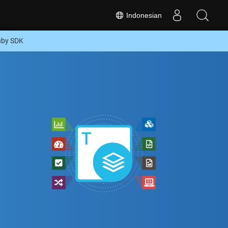
Indonesian
uby SDK