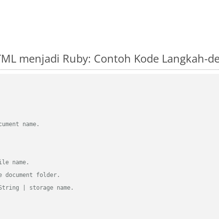
ML menjadi Ruby: Contoh Kode Langkah-d
cument name.
ile name.
e document folder.
String | storage name.