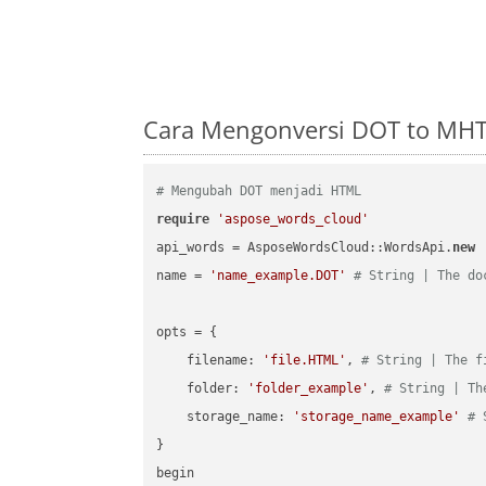
Cara Mengonversi DOT to MHT
# Mengubah DOT menjadi HTML
require
'aspose_words_cloud'
api_words = AsposeWordsCloud::WordsApi.
new
name = 
'name_example.DOT'
# String | The do
opts = { 

    filename: 
'file.HTML'
, 
# String | The f
    folder: 
'folder_example'
, 
# String | Th
    storage_name: 
'storage_name_example'
# 
}

begin
