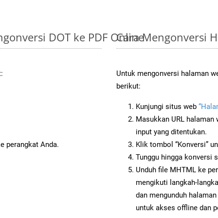
gonversi DOT ke PDF Online
Cara Mengonversi 
:
Untuk mengonversi halaman we
berikut:
Kunjungi situs web
“Hal
Masukkan URL halaman we
input yang ditentukan.
ke perangkat Anda.
Klik tombol “Konversi” u
Tunggu hingga konversi s
Unduh file MHTML ke per
mengikuti langkah-langk
dan mengunduh halaman 
untuk akses offline dan p