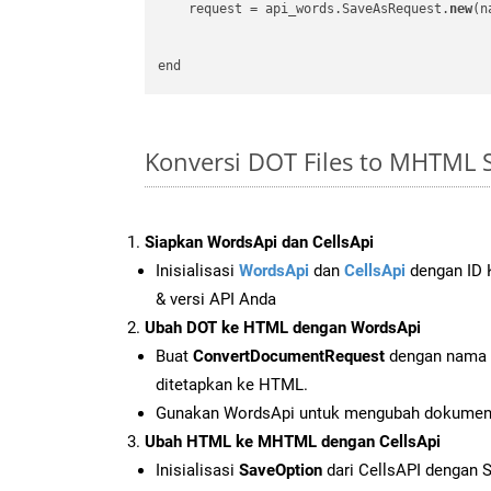
    request = api_words.SaveAsRequest.
new
(n
Konversi DOT Files to MHTML
Siapkan WordsApi dan CellsApi
Inisialisasi
WordsApi
dan
CellsApi
dengan ID K
& versi API Anda
Ubah DOT ke HTML dengan WordsApi
Buat
ConvertDocumentRequest
dengan nama f
ditetapkan ke HTML.
Gunakan WordsApi untuk mengubah dokume
Ubah HTML ke MHTML dengan CellsApi
Inisialisasi
SaveOption
dari CellsAPI dengan