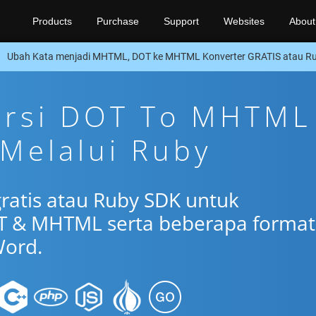
Products
Purchase
Support
Websites
About
Ubah Kata menjadi MHTML, DOT ke MHTML Konverter GRATIS atau R
versi DOT To MHTML
 Melalui Ruby
gratis atau Ruby SDK untuk
T & MHTML serta beberapa format
ord.