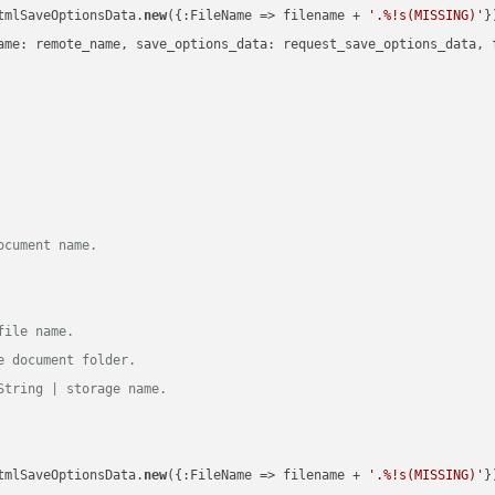
tmlSaveOptionsData.
new
({:FileName => filename + 
'.%!s(MISSING)'
})
ame: remote_name, save_options_data: request_save_options_data, f
ocument name.
file name.
e document folder.
String | storage name.
tmlSaveOptionsData.
new
({:FileName => filename + 
'.%!s(MISSING)'
})