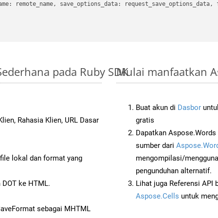
ame: remote_name, save_options_data: request_save_options_data, f
 Sederhana pada Ruby SDK
Mulai manfaatkan A
Buat akun di
Dasbor
untuk
lien, Rahasia Klien, URL Dasar
gratis
Dapatkan Aspose.Words 
sumber dari
Aspose.Word
ile lokal dan format yang
mengompilasi/menggunak
pengunduhan alternatif.
n DOT ke HTML.
Lihat juga Referensi API
Aspose.Cells
untuk menge
 SaveFormat sebagai MHTML