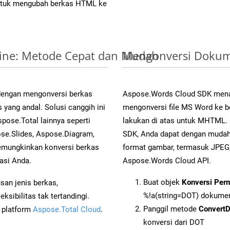
tuk mengubah berkas HTML ke
line: Metode Cepat dan Mudah
Mengonversi Dokum
 dengan mengonversi berkas
Aspose.Words Cloud SDK mena
ng andal. Solusi canggih ini
mengonversi file MS Word ke b
pose.Total lainnya seperti
lakukan di atas untuk MHTML. 
se.Slides, Aspose.Diagram,
SDK, Anda dapat dengan muda
mungkinkan konversi berkas
format gambar, termasuk JPEG,
asi Anda.
Aspose.Words Cloud API.
Buat objek
Konversi Per
an jenis berkas,
%!a(string=DOT) dokume
sibilitas tak tertandingi.
Panggil metode
Convert
i platform
Aspose.Total Cloud
.
konversi dari DOT