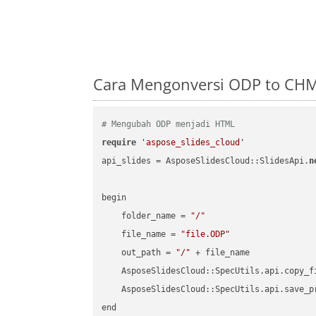
Cara Mengonversi ODP to CHM
# Mengubah ODP menjadi HTML
require
'aspose_slides_cloud'
api_slides = AsposeSlidesCloud::SlidesApi.
n
begin

    folder_name = 
"/"
    file_name = 
"file.ODP"
    out_path = 
"/"
 + file_name

    AsposeSlidesCloud::SpecUtils.api.copy_f
    AsposeSlidesCloud::SpecUtils.api.save_p
end
