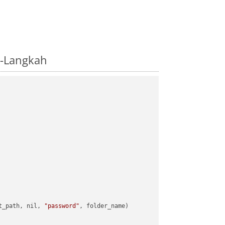
i-Langkah
t_path, nil, 
"password"
, folder_name)
