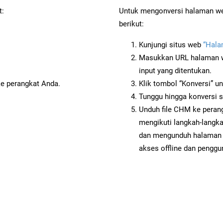
t:
Untuk mengonversi halaman we
berikut:
Kunjungi situs web
“Hala
Masukkan URL halaman we
input yang ditentukan.
ke perangkat Anda.
Klik tombol “Konversi” u
Tunggu hingga konversi s
Unduh file CHM ke perang
mengikuti langkah-langk
dan mengunduh halaman 
akses offline dan penggun