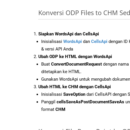
Konversi ODP Files to CHM Se
Siapkan WordsApi dan CellsApi
Inisialisasi
WordsApi
dan
CellsApi
dengan ID K
& versi API Anda
Ubah ODP ke HTML dengan WordsApi
Buat
ConvertDocumentRequest
dengan nama f
ditetapkan ke HTML.
Gunakan WordsApi untuk mengubah dokume
Ubah HTML ke CHM dengan CellsApi
Inisialisasi
SaveOption
dari CellsAPI dengan
Panggil
cellsSaveAsPostDocumentSaveAs
un
format
CHM