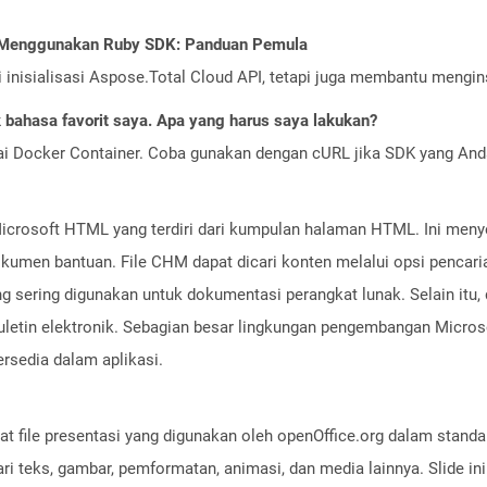
I Menggunakan Ruby SDK: Panduan Pemula
nisialisasi Aspose.Total Cloud API, tetapi juga membantu menginst
bahasa favorit saya. Apa yang harus saya lakukan?
ai Docker Container. Coba gunakan dengan cURL jika SDK yang And
 Microsoft HTML yang terdiri dari kumpulan halaman HTML. Ini me
okumen bantuan. File CHM dapat dicari konten melalui opsi pencari
ng sering digunakan untuk dokumentasi perangkat lunak. Selain itu, 
n buletin elektronik. Sebagian besar lingkungan pengembangan Mic
rsedia dalam aplikasi.
at file presentasi yang digunakan oleh openOffice.org dalam stand
 dari teks, gambar, pemformatan, animasi, dan media lainnya. Slide i