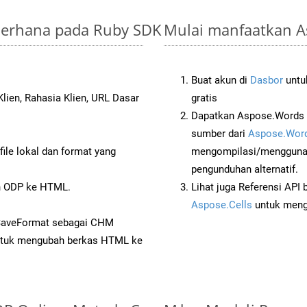
derhana pada Ruby SDK
Mulai manfaatkan A
Buat akun di
Dasbor
untuk
lien, Rahasia Klien, URL Dasar
gratis
Dapatkan Aspose.Words 
sumber dari
Aspose.Word
ile lokal dan format yang
mengompilasi/menggunak
pengunduhan alternatif.
n ODP ke HTML.
Lihat juga Referensi API
Aspose.Cells
untuk menge
 SaveFormat sebagai CHM
tuk mengubah berkas HTML ke