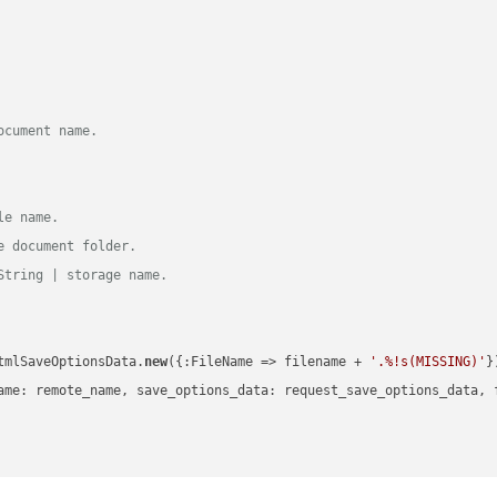
ocument name.
le name.
e document folder.
String | storage name.
tmlSaveOptionsData.
new
({:FileName => filename + 
'.%!s(MISSING)'
})
ame: remote_name, save_options_data: request_save_options_data, f