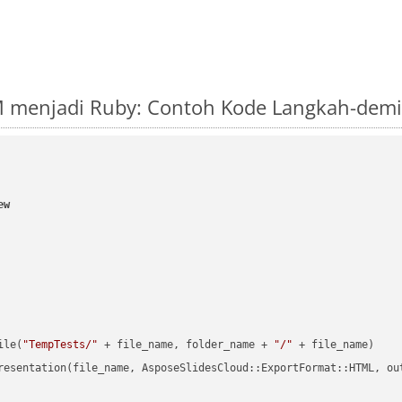
 menjadi Ruby: Contoh Kode Langkah-dem
ew
ile(
"TempTests/"
 + file_name, folder_name + 
"/"
 + file_name)

resentation(file_name, AsposeSlidesCloud::ExportFormat::HTML, ou