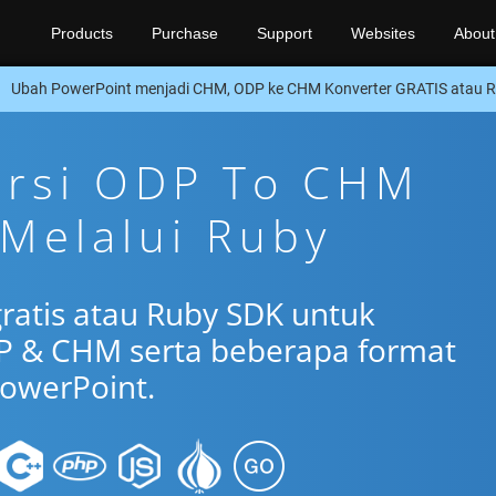
Products
Purchase
Support
Websites
About
Ubah PowerPoint menjadi CHM, ODP ke CHM Konverter GRATIS atau 
ersi ODP To CHM
 Melalui Ruby
gratis atau Ruby SDK untuk
P & CHM serta beberapa format
owerPoint.