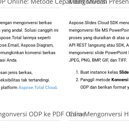
ODP Online: Metode Cepat dan Mudah
Mengonversi Presen
 dengan mengonversi berkas
Aspose.Slides Cloud SDK mena
ang andal. Solusi canggih ini
mengonversi file MS PowerPoin
pose.Total lainnya seperti
proses yang diuraikan di atas
ose.Email, Aspose.Diagram,
API REST langsung atau SDK, 
mungkinkan konversi berkas
mengonversi slide PowerPoint
asi Anda.
JPEG, PNG, BMP, GIF, dan TIFF.
Buat instance kelas
Slid
an jenis berkas,
Panggil metode
Konversi
sibilitas tak tertandingi.
ODP dan berikan format y
i platform
Aspose.Total Cloud
.
gonversi ODP ke PDF Online
Cara Mengonversi 