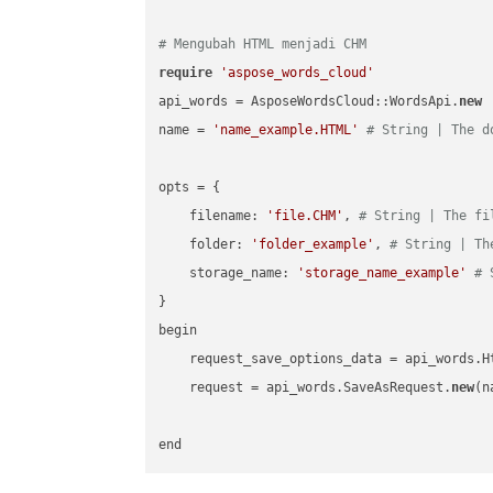
# Mengubah HTML menjadi CHM
require
'aspose_words_cloud'
api_words = AsposeWordsCloud::WordsApi.
new
name = 
'name_example.HTML'
# String | The d
opts = { 

    filename: 
'file.CHM'
, 
# String | The fi
    folder: 
'folder_example'
, 
# String | Th
    storage_name: 
'storage_name_example'
# 
}

begin

    request_save_options_data = api_words.H
    request = api_words.SaveAsRequest.
new
(n