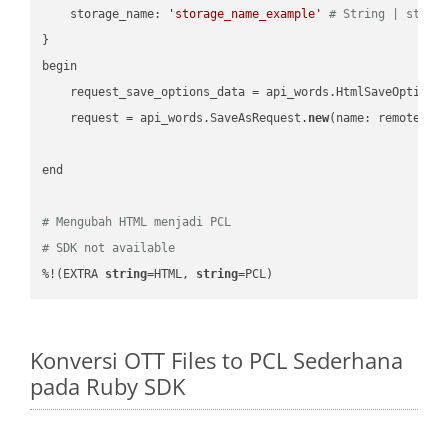
    storage_name: 
'storage_name_example'
# String | stora
}

begin

    request_save_options_data = api_words.HtmlSaveOptions
    request = api_words.SaveAsRequest.
new
(name: remote_nam
end

# Mengubah HTML menjadi PCL
# SDK not available
%!(EXTRA 
string
=HTML, 
string
=PCL)
Konversi OTT Files to PCL Sederhana
pada Ruby SDK