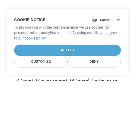
COOKIE NOTICE
To provide you with the best experience, we use cookies for
personalization, analytics, and ads. By using our site, you agree
to
our cookie policy
.
ACCEPT
CUSTOMIZE
DENY
Opsi Konversi Word lainnya
Ubah OTT menjadi DOC
DOC:
Microsoft Word Binary Format
Ubah OTT menjadi DOT
DOT:
Microsoft Word Template Files