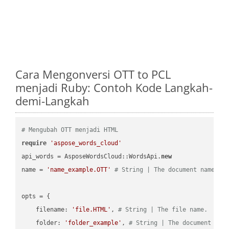
Cara Mengonversi OTT to PCL
menjadi Ruby: Contoh Kode Langkah-
demi-Langkah
# Mengubah OTT menjadi HTML
require
'aspose_words_cloud'
api_words = AsposeWordsCloud::WordsApi.
new
name = 
'name_example.OTT'
# String | The document name.
opts = { 

    filename: 
'file.HTML'
, 
# String | The file name.
    folder: 
'folder_example'
, 
# String | The document fol