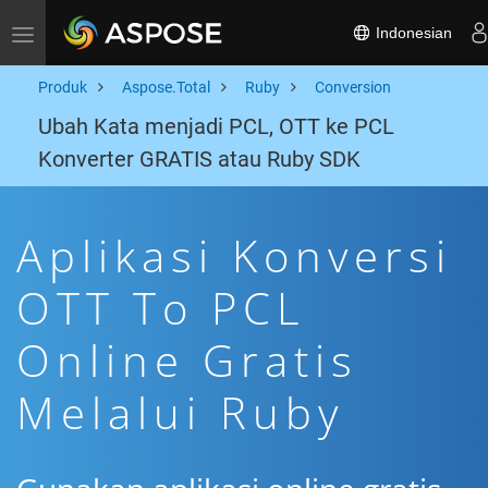
Indonesian
Toggle navigation
Produk
Aspose.Total
Ruby
Conversion
Ubah Kata menjadi PCL, OTT ke PCL
Konverter GRATIS atau Ruby SDK
Aplikasi Konversi
OTT To PCL
Online Gratis
Melalui Ruby