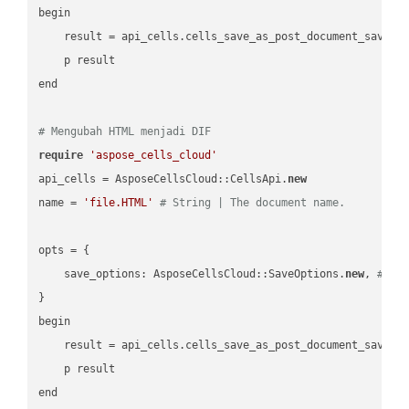
begin

    result = api_cells.cells_save_as_post_document_save_a
    p result

end

# Mengubah HTML menjadi DIF
require
'aspose_cells_cloud'
api_cells = AsposeCellsCloud::CellsApi.
new
name = 
'file.HTML'
# String | The document name.
opts = { 

    save_options: AsposeCellsCloud::SaveOptions.
new
, 
# Sa
}

begin

    result = api_cells.cells_save_as_post_document_save_a
    p result
