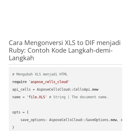
Cara Mengonversi XLS to DIF menjadi
Ruby: Contoh Kode Langkah-demi-
Langkah
# Mengubah XLS menjadi HTML
require
'aspose_cells_cloud'
api_cells = AsposeCellsCloud::CellsApi.
new
name = 
'file.XLS'
# String | The document name.
opts = { 

    save_options: AsposeCellsCloud::SaveOptions.
new
, 
# Sa
}
