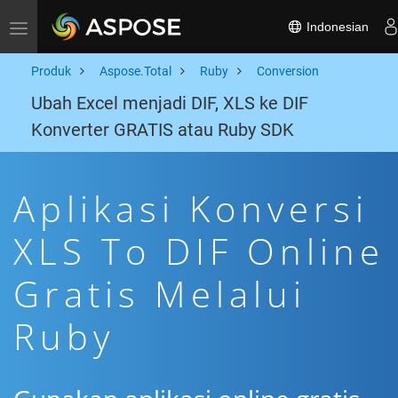
Indonesian
Toggle navigation
Produk
Aspose.Total
Ruby
Conversion
Ubah Excel menjadi DIF, XLS ke DIF
Konverter GRATIS atau Ruby SDK
Aplikasi Konversi
XLS To DIF Online
Gratis Melalui
Ruby