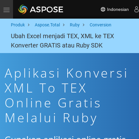
Indonesian
Toggle navigation
Produk
Aspose.Total
Ruby
Conversion
Ubah Excel menjadi TEX, XML ke TEX
Konverter GRATIS atau Ruby SDK
Aplikasi Konversi
XML To TEX
Online Gratis
Melalui Ruby