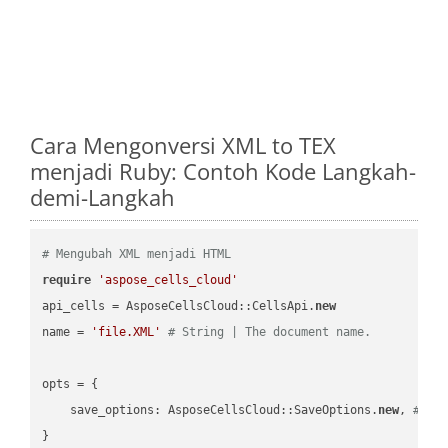
Cara Mengonversi XML to TEX
menjadi Ruby: Contoh Kode Langkah-
demi-Langkah
# Mengubah XML menjadi HTML
require
'aspose_cells_cloud'
api_cells = AsposeCellsCloud::CellsApi.
new
name = 
'file.XML'
# String | The document name.
opts = { 

    save_options: AsposeCellsCloud::SaveOptions.
new
, 
# Sa
}
