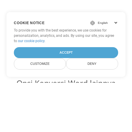
COOKIE NOTICE
To provide you with the best experience, we use cookies for
personalization, analytics, and ads. By using our site, you agree
to
our cookie policy
.
ACCEPT
CUSTOMIZE
DENY
Opsi Konversi Word lainnya
Ubah CHM menjadi DOC
DOC:
Microsoft Word Binary Format
Ubah CHM menjadi DOT
DOT:
Microsoft Word Template Files