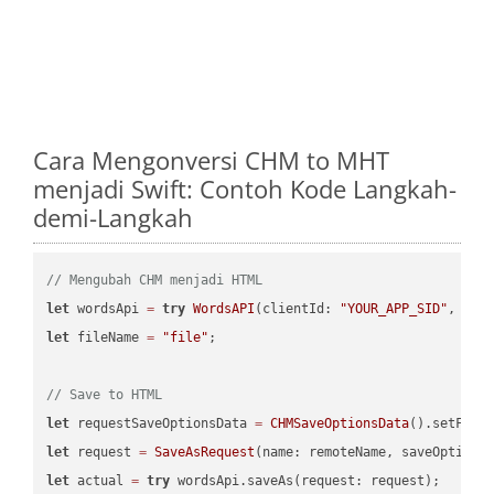
Cara Mengonversi CHM to MHT
menjadi Swift: Contoh Kode Langkah-
demi-Langkah
// Mengubah CHM menjadi HTML
let
 wordsApi 
=
try
WordsAPI
(clientId: 
"YOUR_APP_SID"
, cli
let
 fileName 
=
"file"
;

// Save to HTML
let
 requestSaveOptionsData 
=
CHMSaveOptionsData
().setFile
let
 request 
=
SaveAsRequest
(name: remoteName, saveOptions
let
 actual 
=
try
 wordsApi.saveAs(request: request);
