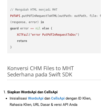
// Mengubah HTML menjadi MHT
PdfAPI
.putPdfInRequestToHTML(outPath: outPath, file: file
(response, error) 
in
guard
 error 
==
nil
else
 {

XCTFail
(
"error PutPdfInRequestToDoc"
)

return
Konversi CHM Files to MHT
Sederhana pada Swift SDK
Siapkan WordsApi dan CellsApi
Inisialisasi
WordsApi
dan
CellsApi
dengan ID Klien,
Rahasia Klien, URL Dasar & versi API Anda