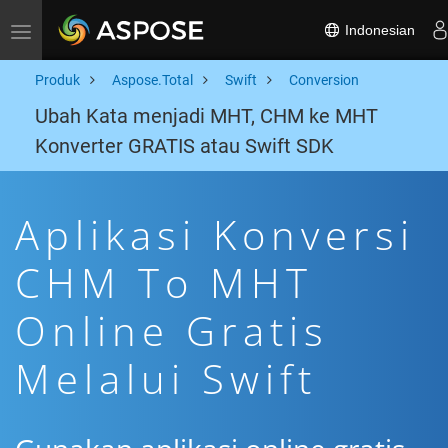
Indonesian
Toggle navigation
Produk
Aspose.Total
Swift
Conversion
Ubah Kata menjadi MHT, CHM ke MHT
Konverter GRATIS atau Swift SDK
Aplikasi Konversi
CHM To MHT
Online Gratis
Melalui Swift