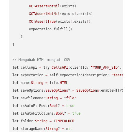
XCTAssertNotNil
(exists)

XCTAssertNotNil
(exists
!
.exists)

XCTAssertTrue
(exists
!
.exists
!
)

        expectation.fulfill()

    }

}

// Mengubah HTML menjadi CSV
let
 cellsApi 
=
try
CellsAPI
(clientId: 
"YOUR_APP_SID"
, cli
let
 expectation 
=
self
.expectation(description: 
"testcell
let
 name:
String
=
 file.
HTML
let
 saveOptions:
SaveOptions
? 
=
SaveOptions
(enableHTTPComp
let
 newfilename:
String
=
"file"
let
 isAutoFitRows:
Bool
? 
=
true
let
 isAutoFitColumns:
Bool
? 
=
true
let
 folder:
String
=
TEMPFOLDER
let
 storageName:
String
? 
=
nil