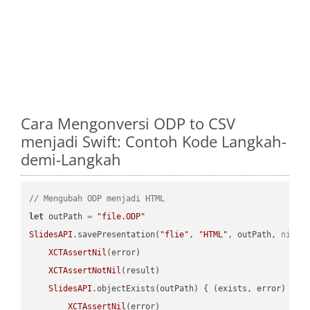
Cara Mengonversi ODP to CSV
menjadi Swift: Contoh Kode Langkah-
demi-Langkah
// Mengubah ODP menjadi HTML
let
 outPath 
=
"file.ODP"
SlidesAPI
.savePresentation(
"flie"
, 
"HTML"
, outPath, 
nil
, 
XCTAssertNil
(error)

XCTAssertNotNil
(result)

SlidesAPI
.objectExists(outPath) { (exists, error) -> 
XCTAssertNil
(error)
