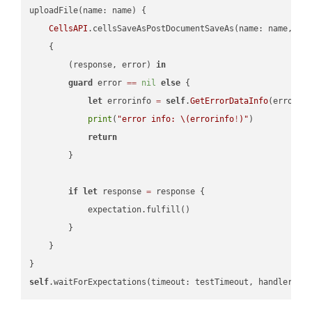
uploadFile(name: name) {

CellsAPI
.cellsSaveAsPostDocumentSaveAs(name: name, sav
    {

        (response, error) 
in
guard
 error 
==
nil
else
 {

let
 errorinfo 
=
self
.
GetErrorDataInfo
(error: 
print
(
"error info: 
\(errorinfo
!
)
"
)

return
        }

if
let
 response 
=
 response {

            expectation.fulfill()

        }

    }

self
.waitForExpectations(timeout: testTimeout, handler: 
n