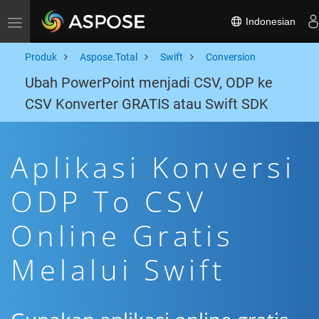
Indonesian
Toggle navigation
Produk
Aspose.Total
Swift
Conversion
Ubah PowerPoint menjadi CSV, ODP ke
CSV Konverter GRATIS atau Swift SDK
Aplikasi Konversi
ODP To CSV
Online Gratis
Melalui Swift