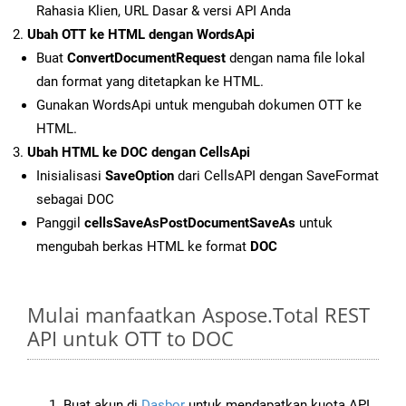
Rahasia Klien, URL Dasar & versi API Anda
Ubah OTT ke HTML dengan WordsApi
Buat
ConvertDocumentRequest
dengan nama file lokal
dan format yang ditetapkan ke HTML.
Gunakan WordsApi untuk mengubah dokumen OTT ke
HTML.
Ubah HTML ke DOC dengan CellsApi
Inisialisasi
SaveOption
dari CellsAPI dengan SaveFormat
sebagai DOC
Panggil
cellsSaveAsPostDocumentSaveAs
untuk
mengubah berkas HTML ke format
DOC
Mulai manfaatkan Aspose.Total REST
API untuk OTT to DOC
Buat akun di
Dasbor
untuk mendapatkan kuota API