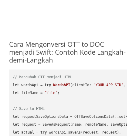
Cara Mengonversi OTT to DOC
menjadi Swift: Contoh Kode Langkah-
demi-Langkah
// Mengubah OTT menjadi HTML
let
 wordsApi = 
try
WordsAPI
(
clientId: 
"YOUR_APP_SID"
, cli
let
 fileName = 
"file"
;

// Save to HTML
let
 requestSaveOptionsData = OTTSaveOptionsData().setFile
let
 request = SaveAsRequest(name: remoteName, saveOptions
let
 actual = 
try
 wordsApi.saveAs(request: request);
