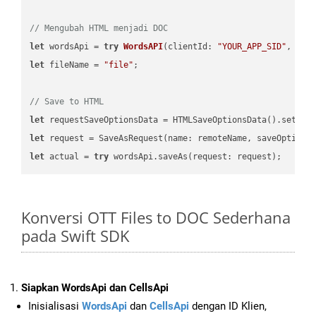
// Mengubah HTML menjadi DOC
let
 wordsApi = 
try
WordsAPI
(
clientId: 
"YOUR_APP_SID"
, cli
let
 fileName = 
"file"
;

// Save to HTML
let
 requestSaveOptionsData = HTMLSaveOptionsData().setFil
let
 request = SaveAsRequest(name: remoteName, saveOptions
let
 actual = 
try
Konversi OTT Files to DOC Sederhana
pada Swift SDK
Siapkan WordsApi dan CellsApi
Inisialisasi
WordsApi
dan
CellsApi
dengan ID Klien,