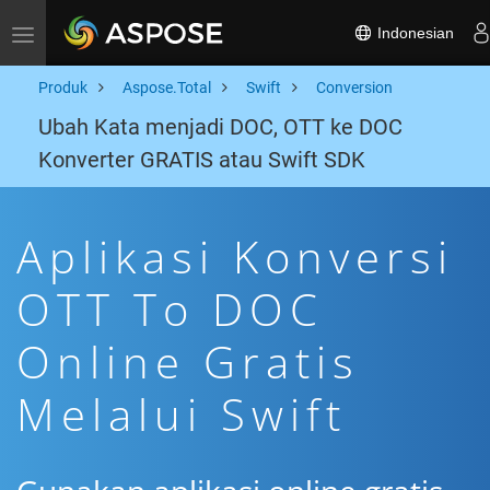
Indonesian
Toggle navigation
Produk
Aspose.Total
Swift
Conversion
Ubah Kata menjadi DOC, OTT ke DOC
Konverter GRATIS atau Swift SDK
Aplikasi Konversi
OTT To DOC
Online Gratis
Melalui Swift