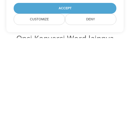
ACCEPT
CUSTOMIZE
DENY
Opsi Konversi Word lainnya
Ubah OTT menjadi DOC
DOC:
Microsoft Word Binary Format
Ubah OTT menjadi DOT
DOT:
Microsoft Word Template Files
Ubah OTT menjadi DOCX
DOCX:
Office 2007+ Word Document
Ubah OTT menjadi DOCM