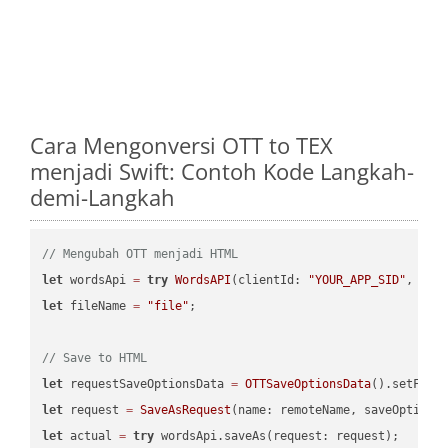
Cara Mengonversi OTT to TEX
menjadi Swift: Contoh Kode Langkah-
demi-Langkah
// Mengubah OTT menjadi HTML
let
 wordsApi 
=
try
WordsAPI
(clientId: 
"YOUR_APP_SID"
, cli
let
 fileName 
=
"file"
;

// Save to HTML
let
 requestSaveOptionsData 
=
OTTSaveOptionsData
().setFile
let
 request 
=
SaveAsRequest
(name: remoteName, saveOptions
let
 actual 
=
try
 wordsApi.saveAs(request: request);
