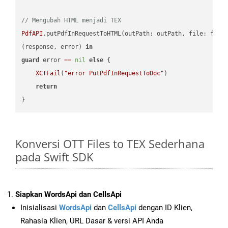
// Mengubah HTML menjadi TEX
PdfAPI
.putPdfInRequestToHTML(outPath: outPath, file: file
(response, error) 
in
guard
 error 
==
nil
else
 {

XCTFail
(
"error PutPdfInRequestToDoc"
)

return
Konversi OTT Files to TEX Sederhana
pada Swift SDK
Siapkan WordsApi dan CellsApi
Inisialisasi
WordsApi
dan
CellsApi
dengan ID Klien,
Rahasia Klien, URL Dasar & versi API Anda