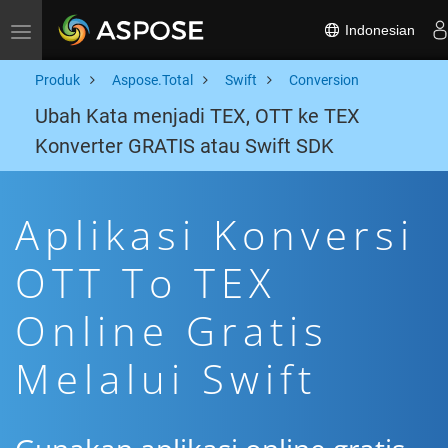
Indonesian
Toggle navigation
Produk
Aspose.Total
Swift
Conversion
Ubah Kata menjadi TEX, OTT ke TEX
Konverter GRATIS atau Swift SDK
Aplikasi Konversi
OTT To TEX
Online Gratis
Melalui Swift