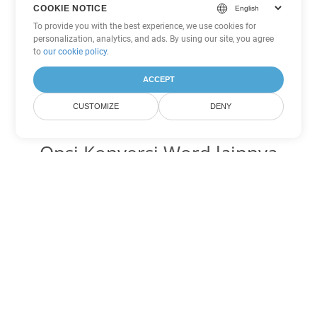
COOKIE NOTICE
To provide you with the best experience, we use cookies for
personalization, analytics, and ads. By using our site, you agree
to
our cookie policy
.
ACCEPT
CUSTOMIZE
DENY
Opsi Konversi Word lainnya
Ubah PDF menjadi DOC
DOC:
Microsoft Word Binary Format
Ubah PDF menjadi DOT
DOT:
Microsoft Word Template Files
Ubah PDF menjadi DOCX