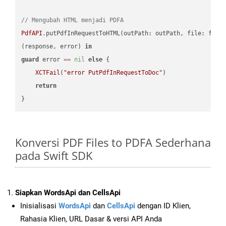
// Mengubah HTML menjadi PDFA
PdfAPI
.putPdfInRequestToHTML(outPath: outPath, file: file
(response, error) 
in
guard
 error 
==
nil
else
 {

XCTFail
(
"error PutPdfInRequestToDoc"
)

return
Konversi PDF Files to PDFA Sederhana
pada Swift SDK
Siapkan WordsApi dan CellsApi
Inisialisasi
WordsApi
dan
CellsApi
dengan ID Klien,
Rahasia Klien, URL Dasar & versi API Anda