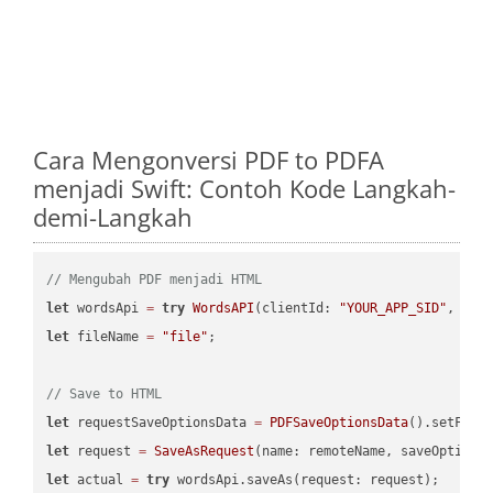
Cara Mengonversi PDF to PDFA
menjadi Swift: Contoh Kode Langkah-
demi-Langkah
// Mengubah PDF menjadi HTML
let
 wordsApi 
=
try
WordsAPI
(clientId: 
"YOUR_APP_SID"
, cli
let
 fileName 
=
"file"
;

// Save to HTML
let
 requestSaveOptionsData 
=
PDFSaveOptionsData
().setFile
let
 request 
=
SaveAsRequest
(name: remoteName, saveOptions
let
 actual 
=
try
 wordsApi.saveAs(request: request);
