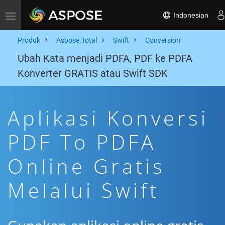
Indonesian
Toggle navigation
Produk
Aspose.Total
Swift
Conversion
Ubah Kata menjadi PDFA, PDF ke PDFA
Konverter GRATIS atau Swift SDK
Aplikasi Konversi
PDF To PDFA
Online Gratis
Melalui Swift