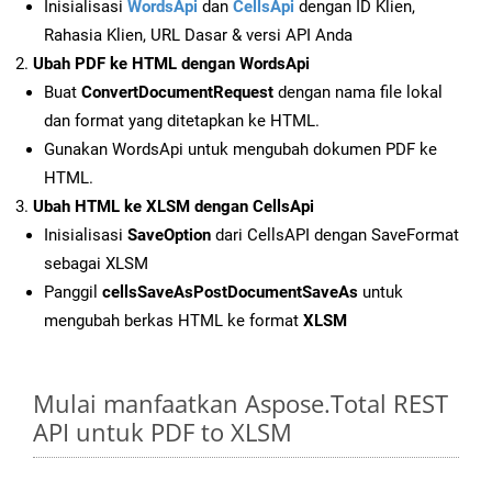
Inisialisasi
WordsApi
dan
CellsApi
dengan ID Klien,
Rahasia Klien, URL Dasar & versi API Anda
Ubah PDF ke HTML dengan WordsApi
Buat
ConvertDocumentRequest
dengan nama file lokal
dan format yang ditetapkan ke HTML.
Gunakan WordsApi untuk mengubah dokumen PDF ke
HTML.
Ubah HTML ke XLSM dengan CellsApi
Inisialisasi
SaveOption
dari CellsAPI dengan SaveFormat
sebagai XLSM
Panggil
cellsSaveAsPostDocumentSaveAs
untuk
mengubah berkas HTML ke format
XLSM
Mulai manfaatkan Aspose.Total REST
API untuk PDF to XLSM