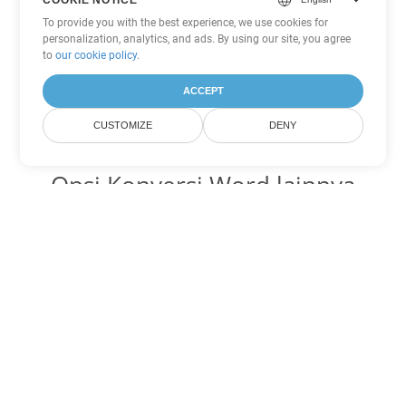
To provide you with the best experience, we use cookies for
personalization, analytics, and ads. By using our site, you agree
to
our cookie policy
.
ACCEPT
CUSTOMIZE
DENY
Opsi Konversi Word lainnya
Ubah PDF menjadi DOC
DOC:
Microsoft Word Binary Format
Ubah PDF menjadi DOT
DOT:
Microsoft Word Template Files
Ubah PDF menjadi DOCX
DOCX:
Office 2007+ Word Document