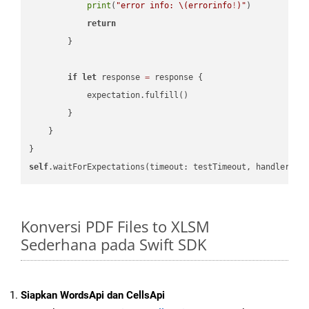
print
(
"error info: 
\(errorinfo
!
)
"
)

return
        }

if
let
 response 
=
 response {

            expectation.fulfill()

        }

    }

self
.waitForExpectations(timeout: testTimeout, handler: 
n
Konversi PDF Files to XLSM
Sederhana pada Swift SDK
Siapkan WordsApi dan CellsApi