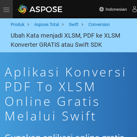
Indonesian
Toggle navigation
Produk
Aspose.Total
Swift
Conversion
Ubah Kata menjadi XLSM, PDF ke XLSM
Konverter GRATIS atau Swift SDK
Aplikasi Konversi
PDF To XLSM
Online Gratis
Melalui Swift