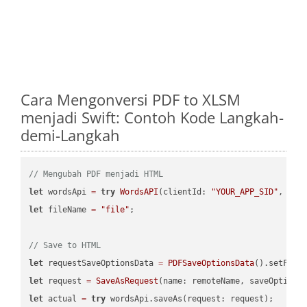
Cara Mengonversi PDF to XLSM
menjadi Swift: Contoh Kode Langkah-
demi-Langkah
// Mengubah PDF menjadi HTML
let
 wordsApi 
=
try
WordsAPI
(clientId: 
"YOUR_APP_SID"
, cli
let
 fileName 
=
"file"
;

// Save to HTML
let
 requestSaveOptionsData 
=
PDFSaveOptionsData
().setFile
let
 request 
=
SaveAsRequest
(name: remoteName, saveOptions
let
 actual 
=
try
 wordsApi.saveAs(request: request);
