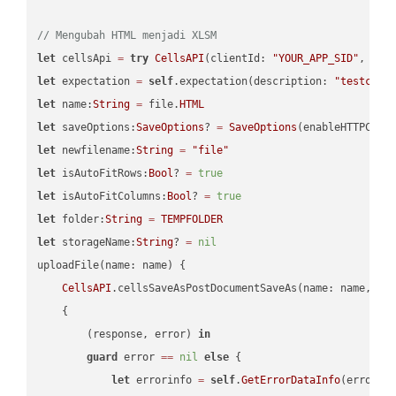
// Mengubah HTML menjadi XLSM
let
 cellsApi 
=
try
CellsAPI
(clientId: 
"YOUR_APP_SID"
, cli
let
 expectation 
=
self
.expectation(description: 
"testcell
let
 name:
String
=
 file.
HTML
let
 saveOptions:
SaveOptions
? 
=
SaveOptions
(enableHTTPComp
let
 newfilename:
String
=
"file"
let
 isAutoFitRows:
Bool
? 
=
true
let
 isAutoFitColumns:
Bool
? 
=
true
let
 folder:
String
=
TEMPFOLDER
let
 storageName:
String
? 
=
nil
uploadFile(name: name) {

CellsAPI
.cellsSaveAsPostDocumentSaveAs(name: name, sav
    {

        (response, error) 
in
guard
 error 
==
nil
else
 {

let
 errorinfo 
=
self
.
GetErrorDataInfo
(error: 