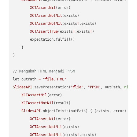
XCTAssertNil
(error)

XCTAssertNotNil
(exists)

XCTAssertNotNil
(exists
!
.exists)

XCTAssertTrue
(exists
!
.exists
!
)

        expectation.fulfill()

    }

}

// Mengubah HTML menjadi PPSM
let
 outPath 
=
"file.HTML"
SlidesAPI
.savePresentation(
"flie"
, 
"PPSM"
, outPath, 
nil
, 
XCTAssertNil
(error)

XCTAssertNotNil
(result)

SlidesAPI
.objectExists(outPath) { (exists, error) -> 
XCTAssertNil
(error)

XCTAssertNotNil
(exists)

XCTAssertNotNil
(exists
!
.exists)
