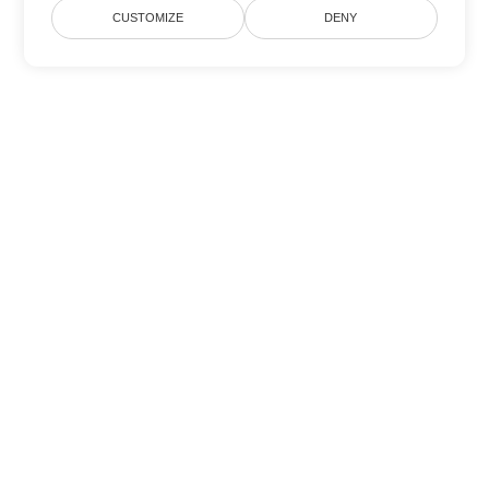
CUSTOMIZE
DENY
Opsi Konversi PowerPoint
lainnya
Ubah PPTM menjadi DOC
DOC:
Microsoft Word Binary Format
Ubah PPTM menjadi DOT
DOT:
Microsoft Word Template Files
Ubah PPTM menjadi DOCX
DOCX:
Office 2007+ Word Document
Ubah PPTM menjadi DOCM