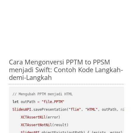
Cara Mengonversi PPTM to PPSM
menjadi Swift: Contoh Kode Langkah-
demi-Langkah
// Mengubah PPTM menjadi HTML
let
 outPath 
=
"file.PPTM"
SlidesAPI
.savePresentation(
"flie"
, 
"HTML"
, outPath, 
nil
, 
XCTAssertNil
(error)

XCTAssertNotNil
(result)

SlidesAPI
.objectExists(outPath) { (exists, error) -> 