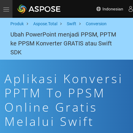
Indonesian
Toggle navigation
Produk
Aspose.Total
Swift
Conversion
Ubah PowerPoint menjadi PPSM, PPTM
ke PPSM Konverter GRATIS atau Swift
SDK
Aplikasi Konversi
PPTM To PPSM
Online Gratis
Melalui Swift