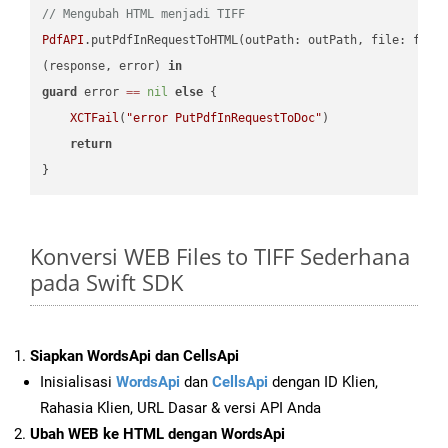
// Mengubah HTML menjadi TIFF
PdfAPI
.putPdfInRequestToHTML(outPath: outPath, file: file
(response, error) 
in
guard
 error 
==
nil
else
 {

XCTFail
(
"error PutPdfInRequestToDoc"
)

return
Konversi WEB Files to TIFF Sederhana
pada Swift SDK
Siapkan WordsApi dan CellsApi
Inisialisasi
WordsApi
dan
CellsApi
dengan ID Klien,
Rahasia Klien, URL Dasar & versi API Anda
Ubah WEB ke HTML dengan WordsApi