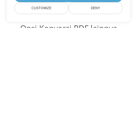
CUSTOMIZE
DENY
Opsi Konversi PDF lainnya
Ubah WEB menjadi DOC
DOC:
Microsoft Word Binary Format
Ubah WEB menjadi DOT
DOT:
Microsoft Word Template Files
Ubah WEB menjadi DOCX
DOCX:
Office 2007+ Word Document
Ubah WEB menjadi DOCM
DOCM:
Microsoft Word 2007 Marco File