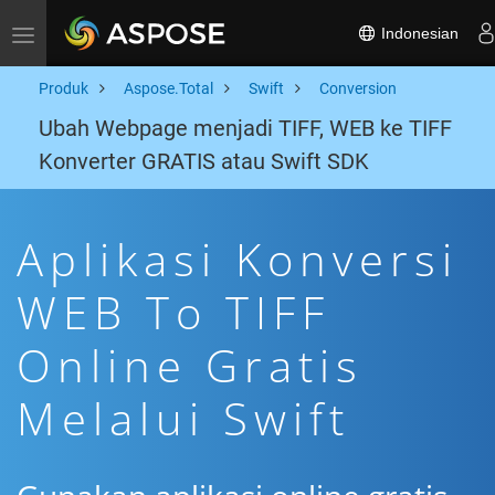
Indonesian
Toggle navigation
Produk
Aspose.Total
Swift
Conversion
Ubah Webpage menjadi TIFF, WEB ke TIFF
Konverter GRATIS atau Swift SDK
Aplikasi Konversi
WEB To TIFF
Online Gratis
Melalui Swift