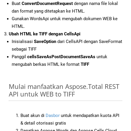
Buat
ConvertDocumentRequest
dengan nama file lokal
dan format yang ditetapkan ke HTML.
Gunakan WordsApi untuk mengubah dokumen WEB ke
HTML.
Ubah HTML ke TIFF dengan CellsApi
Inisialisasi
SaveOption
dari CellsAPI dengan SaveFormat
sebagai TIFF
Panggil
cellsSaveAsPostDocumentSaveAs
untuk
mengubah berkas HTML ke format
TIFF
Mulai manfaatkan Aspose.Total REST
API untuk WEB to TIFF
Buat akun di
Dasbor
untuk mendapatkan kuota API
& detail otorisasi gratis
Dapatkan Aspose.Words dan Aspose.Cells Cloud