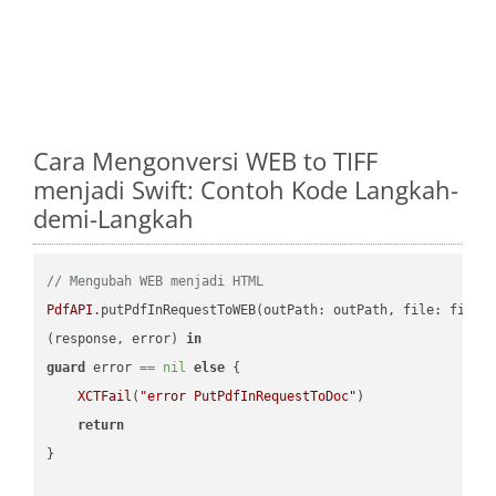
Cara Mengonversi WEB to TIFF
menjadi Swift: Contoh Kode Langkah-
demi-Langkah
// Mengubah WEB menjadi HTML
PdfAPI
.putPdfInRequestToWEB(outPath: outPath, file: file.
(response, error) 
in
guard
 error 
==
nil
else
 {

XCTFail
(
"error PutPdfInRequestToDoc"
)

return
}
