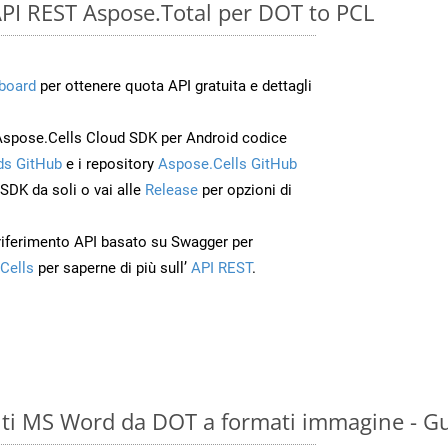
e API REST Aspose.Total per DOT to PCL
board
per ottenere quota API gratuita e dettagli
Aspose.Cells Cloud SDK per Android codice
s GitHub
e i repository
Aspose.Cells GitHub
’SDK da soli o vai alle
Release
per opzioni di
 riferimento API basato su Swagger per
Cells
per saperne di più sull’
API REST
.
ti MS Word da DOT a formati immagine - Gu