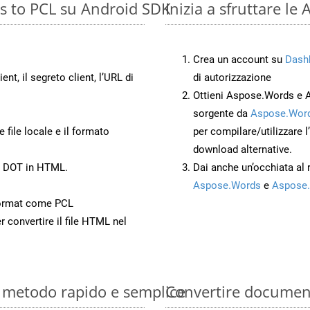
s to PCL su Android SDK
Inizia a sfruttare l
Crea un account su
Dash
ient, il segreto client, l’URL di
di autorizzazione
Ottieni Aspose.Words e 
sorgente da
Aspose.Word
 file locale e il formato
per compilare/utilizzare l
download alternative.
to DOT in HTML.
Dai anche un’occhiata al
Aspose.Words
e
Aspose.
ormat come PCL
r convertire il file HTML nel
: metodo rapido e semplice
Convertire documen