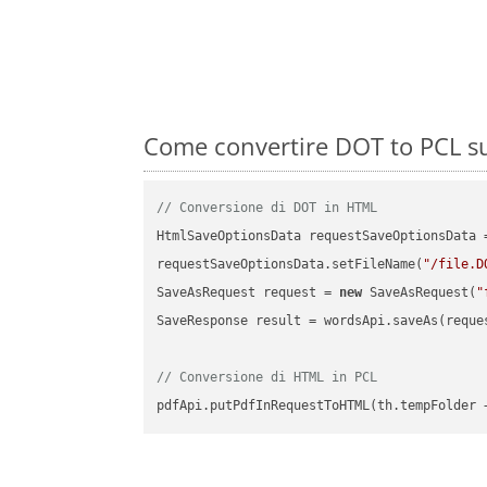
Come convertire DOT to PCL su
// Conversione di DOT in HTML
HtmlSaveOptionsData requestSaveOptionsData 
requestSaveOptionsData.setFileName(
"/file.D
SaveAsRequest request = 
new
 SaveAsRequest(
"
SaveResponse result = wordsApi.saveAs(reques
// Conversione di HTML in PCL
pdfApi.putPdfInRequestToHTML(th.tempFolder 