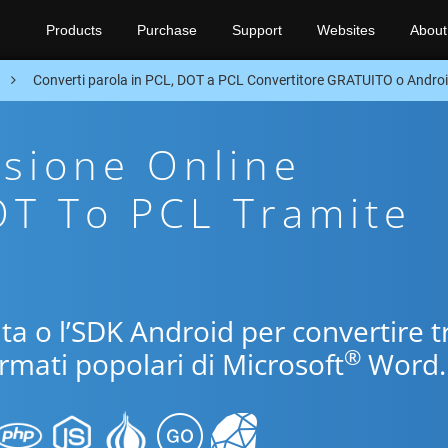
Products
Purchase
Support
Websites
About
n
Converti parola in PCL, DOT a PCL Convertitore GRATUITO o Andro
sione Online
OT To PCL Tramite
uita o l’SDK Android per convertire t
®
ormati popolari di Microsoft
Word.