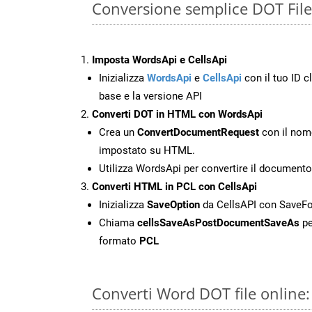
Conversione semplice DOT File
Imposta WordsApi e CellsApi
Inizializza
WordsApi
e
CellsApi
con il tuo ID cl
base e la versione API
Converti DOT in HTML con WordsApi
Crea un
ConvertDocumentRequest
con il nome
impostato su HTML.
Utilizza WordsApi per convertire il documen
Converti HTML in PCL con CellsApi
Inizializza
SaveOption
da CellsAPI con SaveF
Chiama
cellsSaveAsPostDocumentSaveAs
pe
formato
PCL
Converti Word DOT file online