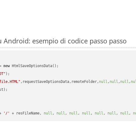
 Android: esempio di codice passo passo
= 
new
 HtmlSaveOptionsData();

OT"
);

file.HTML"
,requestSaveOptionsData,remoteFolder,
null
,
null
,
null
,
nu
t);

+ 
'/'
 + resFileName, 
null
, 
null
, 
null
, 
null
, 
null
, 
null
, 
null
, 
n