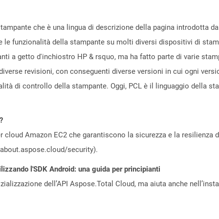
stampante che è una lingua di descrizione della pagina introdotta 
e le funzionalità della stampante su molti diversi dispositivi di sta
nti a getto d'inchiostro HP & rsquo, ma ha fatto parte di varie stam
iverse revisioni, con conseguenti diverse versioni in cui ogni versi
alità di controllo della stampante. Oggi, PCL è il linguaggio della s
?
 cloud Amazon EC2 che garantiscono la sicurezza e la resilienza del 
//about.aspose.cloud/security).
lizzando l'SDK Android: una guida per principianti
zializzazione dell’API Aspose.Total Cloud, ma aiuta anche nell’install