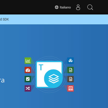
Italiano
id SDK
ra