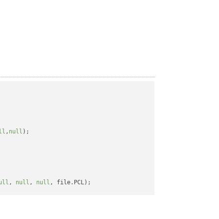
ll
,
null
);

ull
, 
null
, 
null