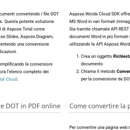
ocumenti convertendo i file DOT
Aspose.Words Cloud SDK offre me
s. Questa potente soluzione
MS Word in vari formati immag
PI di Aspose.Total come
Sia tramite chiamate API REST d
se.Slides, Aspose.Diagram,
documenti Word in più formati 
entendo una conversione
utilizzando le API Aspose.Word
licazioni.
Crea un oggetto
Richiest
documento
 semplificando le conversioni
Chiama il metodo
Conve
ora l’elenco completo dei
per la conversione da DO
tal Cloud
.
re DOT in PDF online
Come convertire la 
Per convertire una pagina web 