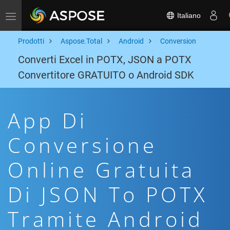
Italiano
Toggle navigation
Prodotti
Aspose.Total
Android
Conversion
Converti Excel in POTX, JSON a POTX
Convertitore GRATUITO o Android SDK
App Di
Conversione
Online Gratuita
Di JSON To POTX
Tramite Android