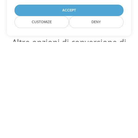
ACCEPT
CUSTOMIZE
DENY
Altre opzioni di conversione di
PowerPoint
Converti ODP in DOC
DOC:
Microsoft Word Binary Format
Converti ODP in DOT
DOT:
Microsoft Word Template Files
Converti ODP in DOCX
DOCX:
Office 2007+ Word Document