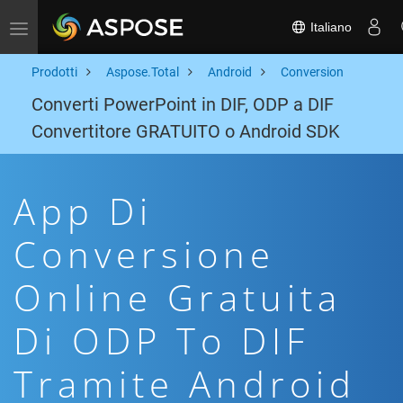
Italiano
Toggle navigation
Prodotti
Aspose.Total
Android
Conversion
Converti PowerPoint in DIF, ODP a DIF
Convertitore GRATUITO o Android SDK
App Di
Conversione
Online Gratuita
Di ODP To DIF
Tramite Android