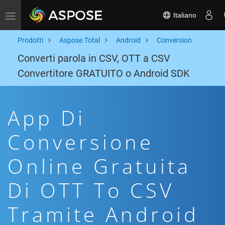
Italiano
Toggle navigation
Prodotti
Aspose.Total
Android
Conversion
Converti parola in CSV, OTT a CSV
Convertitore GRATUITO o Android SDK
App Di
Conversione
Online Gratuita
Di OTT To CSV
Tramite Android