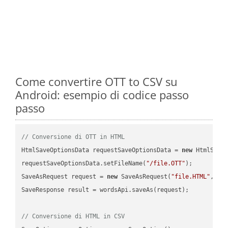
Come convertire OTT to CSV su
Android: esempio di codice passo
passo
// Conversione di OTT in HTML
HtmlSaveOptionsData requestSaveOptionsData = 
new
 HtmlSaveO
requestSaveOptionsData.setFileName(
"/file.OTT"
);

SaveAsRequest request = 
new
 SaveAsRequest(
"file.HTML"
,req
SaveResponse result = wordsApi.saveAs(request);

// Conversione di HTML in CSV