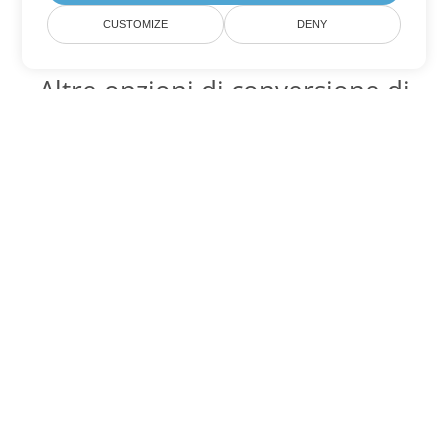
CUSTOMIZE
DENY
Altre opzioni di conversione di
Word
Converti OTT in DOC
DOC:
Microsoft Word Binary Format
Converti OTT in DOT
DOT:
Microsoft Word Template Files
Converti OTT in DOCX
DOCX:
Office 2007+ Word Document
Converti OTT in DOCM
DOCM:
Microsoft Word 2007 Marco File