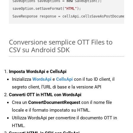
SaveOptions saveOptions = 
new
 SaveOption();

saveOption.setSaveFormat(
"HTML"
);

SaveResponse response = cellsApi.cellsSaveAsPostDocumentS
Conversione semplice OTT Files to
CSV su Android SDK
Imposta WordsApi e CellsApi
Inizializza
WordsApi
e
CellsApi
con il tuo ID client, il
segreto client, l’URL di base e la versione API
Converti OTT in HTML con WordsApi
Crea un
ConvertDocumentRequest
con il nome file
locale e il formato impostato su HTML.
Utilizza WordsApi per convertire il documento OTT in
HTML.