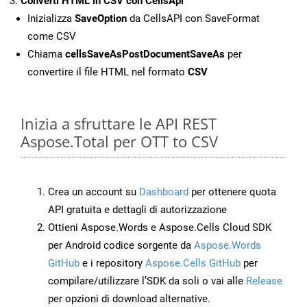
Converti HTML in CSV con CellsApi
Inizializza
SaveOption
da CellsAPI con SaveFormat
come CSV
Chiama
cellsSaveAsPostDocumentSaveAs
per
convertire il file HTML nel formato
CSV
Inizia a sfruttare le API REST
Aspose.Total per OTT to CSV
Crea un account su
Dashboard
per ottenere quota
API gratuita e dettagli di autorizzazione
Ottieni Aspose.Words e Aspose.Cells Cloud SDK
per Android codice sorgente da
Aspose.Words
GitHub
e i repository
Aspose.Cells GitHub
per
compilare/utilizzare l’SDK da soli o vai alle
Release
per opzioni di download alternative.