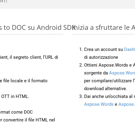
es to DOC su Android SDK
Inizia a sfruttare l
Crea un account su
Dash
ient, il segreto client, l’URL di
di autorizzazione
Ottieni Aspose.Words e 
sorgente da
Aspose.Word
 file locale e il formato
per compilare/utilizzare l
download alternative.
o OTT in HTML.
Dai anche un’occhiata al
Aspose.Words
e
Aspose.
Format come DOC
r convertire il file HTML nel