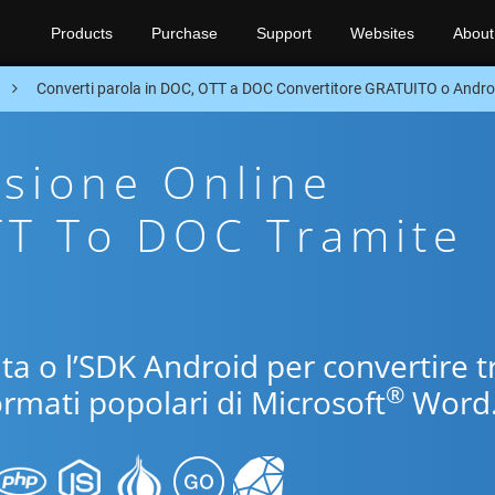
Products
Purchase
Support
Websites
About
n
Converti parola in DOC, OTT a DOC Convertitore GRATUITO o Andr
sione Online
TT To DOC Tramite
uita o l’SDK Android per convertire t
®
ormati popolari di Microsoft
Word