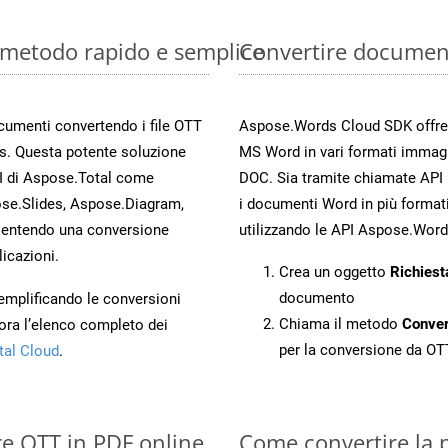
: metodo rapido e semplice
Convertire documen
ocumenti convertendo i file OTT
Aspose.Words Cloud SDK offre me
s. Questa potente soluzione
MS Word in vari formati immag
PI di Aspose.Total come
DOC. Sia tramite chiamate API 
se.Slides, Aspose.Diagram,
i documenti Word in più formati
entendo una conversione
utilizzando le API Aspose.Word
licazioni.
Crea un oggetto
Richiest
documento
 semplificando le conversioni
Chiama il metodo
Conve
ora l’elenco completo dei
per la conversione da OT
tal Cloud
.
re OTT in PDF online
Come convertire la