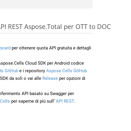
e API REST Aspose.Total per OTT to DOC
board
per ottenere quota API gratuita e dettagli
Aspose.Cells Cloud SDK per Android codice
s GitHub
e i repository
Aspose.Cells GitHub
’SDK da soli o vai alle
Release
per opzioni di
 riferimento API basato su Swagger per
Cells
per saperne di più sull’
API REST
.