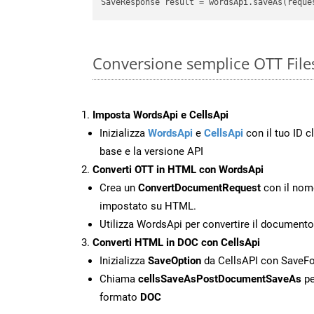
Conversione semplice OTT Fil
Imposta WordsApi e CellsApi
Inizializza
WordsApi
e
CellsApi
con il tuo ID cl
base e la versione API
Converti OTT in HTML con WordsApi
Crea un
ConvertDocumentRequest
con il nome
impostato su HTML.
Utilizza WordsApi per convertire il document
Converti HTML in DOC con CellsApi
Inizializza
SaveOption
da CellsAPI con Save
Chiama
cellsSaveAsPostDocumentSaveAs
pe
formato
DOC