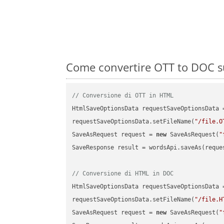
Come convertire OTT to DOC su
// Conversione di OTT in HTML
HtmlSaveOptionsData requestSaveOptionsData 
requestSaveOptionsData.setFileName(
"/file.O
SaveAsRequest request = 
new
 SaveAsRequest(
"
SaveResponse result = wordsApi.saveAs(reques
// Conversione di HTML in DOC
HtmlSaveOptionsData requestSaveOptionsData 
requestSaveOptionsData.setFileName(
"/file.H
SaveAsRequest request = 
new
 SaveAsRequest(
"