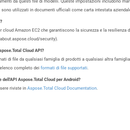
menti da questi file di modelli. Queste impostazioni includono margin
i sono utilizzati in documenti ufficiali come carta intestata azienda
d?
 cloud Amazon EC2 che garantiscono la sicurezza e la resilienza del 
//about.aspose.cloud/security).
Aspose.Total Cloud API?
ti di file da qualsiasi famiglia di prodotti a qualsiasi altra famigli
’elenco completo dei
formati di file supportati
.
e dell'API Aspose.Total Cloud per Android?
ere riviste in
Aspose.Total Cloud Documentation
.