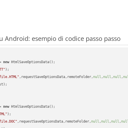
 Android: esempio di codice passo passo
= 
new
 HtmlSaveOptionsData();

TT"
);

file.HTML"
,requestSaveOptionsData,remoteFolder,
null
,
null
,
null
,
nu
t);

= 
new
 HtmlSaveOptionsData();

TML"
);

file.DOC"
,requestSaveOptionsData,remoteFolder,
null
,
null
,
null
,
nul