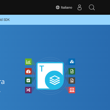
Italiano
oid SDK
ra
.