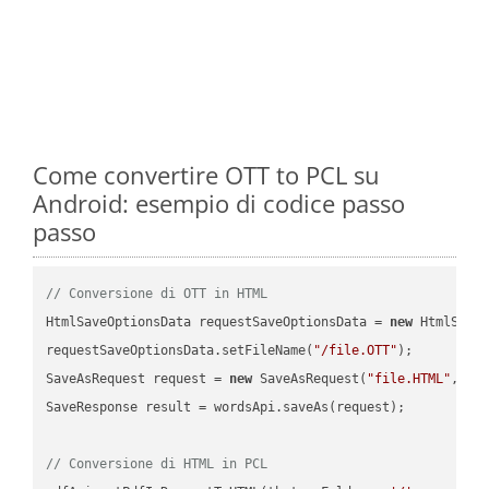
Come convertire OTT to PCL su
Android: esempio di codice passo
passo
// Conversione di OTT in HTML
HtmlSaveOptionsData requestSaveOptionsData = 
new
 HtmlSaveO
requestSaveOptionsData.setFileName(
"/file.OTT"
);

SaveAsRequest request = 
new
 SaveAsRequest(
"file.HTML"
,req
SaveResponse result = wordsApi.saveAs(request);

// Conversione di HTML in PCL