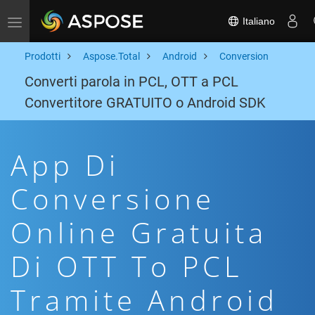
Italiano
Toggle navigation
Prodotti
Aspose.Total
Android
Conversion
Converti parola in PCL, OTT a PCL
Convertitore GRATUITO o Android SDK
App Di
Conversione
Online Gratuita
Di OTT To PCL
Tramite Android