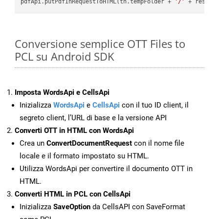
pdfApi.putPdfInRequestToHTML(th.tempFolder + 
'/'
 + resFil
Conversione semplice OTT Files to
PCL su Android SDK
Imposta WordsApi e CellsApi
Inizializza
WordsApi
e
CellsApi
con il tuo ID client, il
segreto client, l’URL di base e la versione API
Converti OTT in HTML con WordsApi
Crea un
ConvertDocumentRequest
con il nome file
locale e il formato impostato su HTML.
Utilizza WordsApi per convertire il documento OTT in
HTML.
Converti HTML in PCL con CellsApi
Inizializza
SaveOption
da CellsAPI con SaveFormat