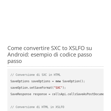
Come convertire SXC to XSLFO su
Android: esempio di codice passo
passo
// Conversione di SXC in HTML
SaveOptions saveOptions = 
new
 SaveOption();

saveOption.setSaveFormat(
"SXC"
);

SaveResponse response = cellsApi.cellsSaveAsPostDocumentS
// Conversione di HTML in XSLFO