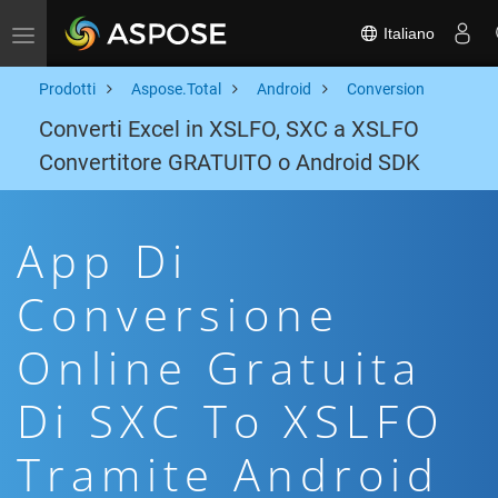
Italiano
Toggle navigation
Prodotti
Aspose.Total
Android
Conversion
Converti Excel in XSLFO, SXC a XSLFO
Convertitore GRATUITO o Android SDK
App Di
Conversione
Online Gratuita
Di SXC To XSLFO
Tramite Android