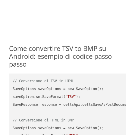
Come convertire TSV to BMP su
Android: esempio di codice passo
passo
// Conversione di TSV in HTML
SaveOptions saveOptions = 
new
 SaveOption();

saveOption.setSaveFormat(
"TSV"
);

SaveResponse response = cellsApi.cellsSaveAsPostDocumentS
// Conversione di HTML in BMP
SaveOptions saveOptions = 
new
 SaveOption();
