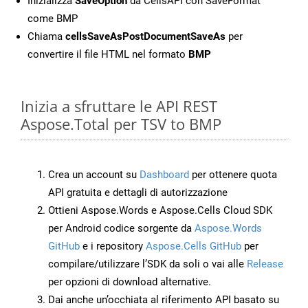
Inizializza
SaveOption
da CellsAPI con SaveFormat
come BMP
Chiama
cellsSaveAsPostDocumentSaveAs
per
convertire il file HTML nel formato
BMP
Inizia a sfruttare le API REST
Aspose.Total per TSV to BMP
Crea un account su
Dashboard
per ottenere quota
API gratuita e dettagli di autorizzazione
Ottieni Aspose.Words e Aspose.Cells Cloud SDK
per Android codice sorgente da
Aspose.Words
GitHub
e i repository
Aspose.Cells GitHub
per
compilare/utilizzare l’SDK da soli o vai alle
Release
per opzioni di download alternative.
Dai anche un’occhiata al riferimento API basato su