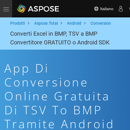
Italiano
Toggle navigation
Prodotti
Aspose.Total
Android
Conversion
Converti Excel in BMP, TSV a BMP
Convertitore GRATUITO o Android SDK
App Di
Conversione
Online Gratuita
Di TSV To BMP
Tramite Android