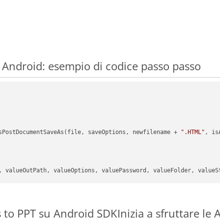
 Android: esempio di codice passo passo
sPostDocumentSaveAs(file, saveOptions, newfilename + 
".HTML"
, is
s to PPT su Android SDK
Inizia a sfruttare le