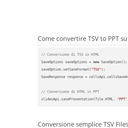
Come convertire TSV to PPT su
// Conversione di TSV in HTML
SaveOptions saveOptions = 
new
 SaveOption();

saveOption.setSaveFormat(
"TSV"
);

SaveResponse response = cellsApi.cellsSaveA
// Conversione di HTML in PPT
slidesApi.savePresentation(file.HTML, 
"PPT"
Conversione semplice TSV File