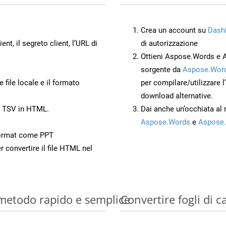
Crea un account su
Dash
ient, il segreto client, l’URL di
di autorizzazione
Ottieni Aspose.Words e 
sorgente da
Aspose.Word
 file locale e il formato
per compilare/utilizzare l
download alternative.
o TSV in HTML.
Dai anche un’occhiata al
Aspose.Words
e
Aspose.
ormat come PPT
r convertire il file HTML nel
: metodo rapido e semplice
Convertire fogli di 