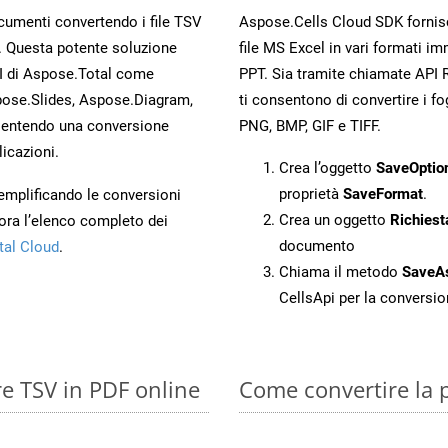
ocumenti convertendo i file TSV
Aspose.Cells Cloud SDK fornisce
. Questa potente soluzione
file MS Excel in vari formati im
PI di Aspose.Total come
PPT. Sia tramite chiamate API 
ose.Slides, Aspose.Diagram,
ti consentono di convertire i fo
entendo una conversione
PNG, BMP, GIF e TIFF.
licazioni.
Crea l’oggetto
SaveOptio
proprietà
SaveFormat
.
 semplificando le conversioni
Crea un oggetto
Richiest
ora l’elenco completo dei
documento
tal Cloud
.
Chiama il metodo
SaveA
CellsApi per la conversi
re TSV in PDF online
Come convertire la 