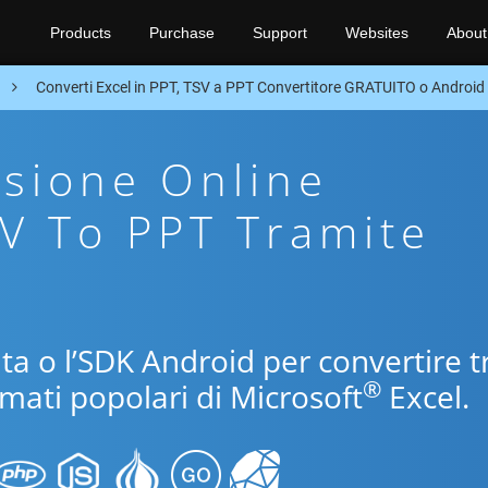
Products
Purchase
Support
Websites
About
n
Converti Excel in PPT, TSV a PPT Convertitore GRATUITO o Androi
sione Online
SV To PPT Tramite
uita o l’SDK Android per convertire t
®
rmati popolari di Microsoft
Excel.