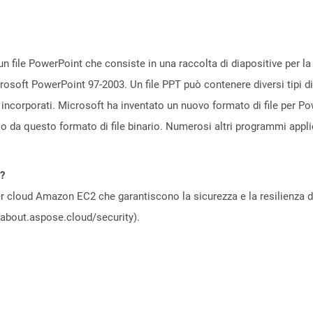
n file PowerPoint che consiste in una raccolta di diapositive per l
icrosoft PowerPoint 97-2003. Un file PPT può contenere diversi tipi di
 incorporati. Microsoft ha inventato un nuovo formato di file per P
so da questo formato di file binario. Numerosi altri programmi app
d?
 cloud Amazon EC2 che garantiscono la sicurezza e la resilienza del 
//about.aspose.cloud/security).