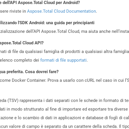
e dell'API Aspose.Total Cloud per Android?
ere riviste in
Aspose.Total Cloud Documentation
.
lizzando l'SDK Android: una guida per principianti
zializzazione dell’API Aspose.Total Cloud, ma aiuta anche nell’install
Aspose.Total Cloud API?
ti di file da qualsiasi famiglia di prodotti a qualsiasi altra famigli
’elenco completo dei
formati di file supportati
.
gua preferita. Cosa dovrei fare?
come Docker Container. Prova a usarlo con cURL nel caso in cui l’S
eda (TSV) rappresenta i dati separati con le schede in formato di tes
dati in modo strutturato al fine di importare ed esportare tra diverse 
zione e lo scambio di dati in applicazioni e database di fogli di ca
iascun valore di campo è separato da un carattere della scheda. Il tipo