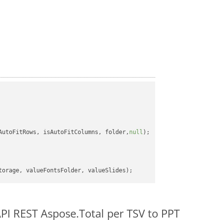
AutoFitRows, isAutoFitColumns, folder,
null
);

 API REST Aspose.Total per TSV to PPT