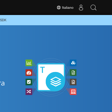
Italiano
d SDK
ra