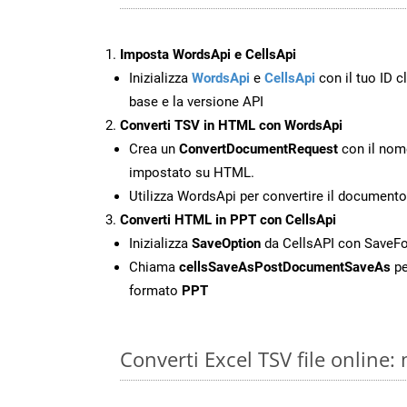
Imposta WordsApi e CellsApi
Inizializza
WordsApi
e
CellsApi
con il tuo ID cl
base e la versione API
Converti TSV in HTML con WordsApi
Crea un
ConvertDocumentRequest
con il nome
impostato su HTML.
Utilizza WordsApi per convertire il document
Converti HTML in PPT con CellsApi
Inizializza
SaveOption
da CellsAPI con SaveF
Chiama
cellsSaveAsPostDocumentSaveAs
pe
formato
PPT
Converti Excel TSV file online