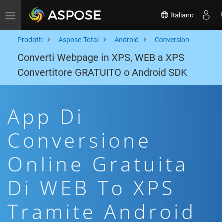
Italiano
Toggle navigation
Prodotti
Aspose.Total
Android
Conversion
Converti Webpage in XPS, WEB a XPS
Convertitore GRATUITO o Android SDK
App Di
Conversione
Online Gratuita
Di WEB To XPS
Tramite Android