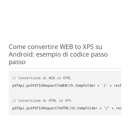
Come convertire WEB to XPS su
Android: esempio di codice passo
passo
// Conversione di WEB in HTML
pdfApi.putPdfInRequestToWEB(th.tempFolder + 
'/'
 + resFile
// Conversione di HTML in XPS
pdfApi.putPdfInRequestToHTML(th.tempFolder + 
'/'
 + resFil