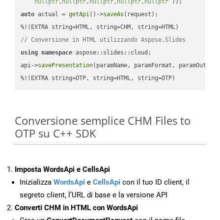
nullptr
,
nullptr
,
nullptr
,
nullptr
,
nullptr
 ))
auto
 actual = 
getApi
()->
saveAs
(request);

// Conversione in HTML utilizzando Aspose.Slides
using
namespace
 aspose::slides::cloud;            

api->
savePresentation
(paramName, paramFormat, paramOutPat
%!(EXTRA string=OTP, string=HTML, string=OTP)
Conversione semplice CHM Files to
OTP su C++ SDK
Imposta WordsApi e CellsApi
Inizializza
WordsApi
e
CellsApi
con il tuo ID client, il
segreto client, l’URL di base e la versione API
Converti CHM in HTML con WordsApi