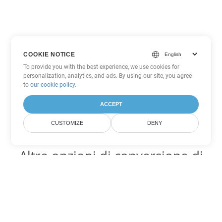
COOKIE NOTICE
To provide you with the best experience, we use cookies for
personalization, analytics, and ads. By using our site, you agree
to
our cookie policy
.
ACCEPT
CUSTOMIZE
DENY
Altre opzioni di conversione di
Word
Converti CHM in DOC
DOC:
Microsoft Word Binary Format