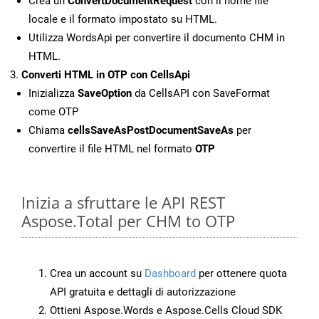
Crea un
ConvertDocumentRequest
con il nome file
locale e il formato impostato su HTML.
Utilizza WordsApi per convertire il documento CHM in
HTML.
Converti HTML in OTP con CellsApi
Inizializza
SaveOption
da CellsAPI con SaveFormat
come OTP
Chiama
cellsSaveAsPostDocumentSaveAs
per
convertire il file HTML nel formato
OTP
Inizia a sfruttare le API REST
Aspose.Total per CHM to OTP
Crea un account su
Dashboard
per ottenere quota
API gratuita e dettagli di autorizzazione
Ottieni Aspose.Words e Aspose.Cells Cloud SDK