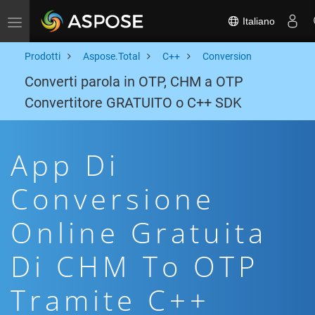
Italiano
Toggle navigation
Prodotti
Aspose.Total
C++
Conversion
Converti parola in OTP, CHM a OTP
Convertitore GRATUITO o C++ SDK
App Di
Conversione
Online Gratuita
Di CHM To OTP
Tramite C++