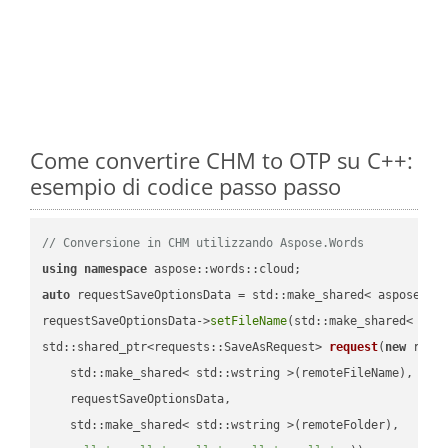
Come convertire CHM to OTP su C++:
esempio di codice passo passo
// Conversione in CHM utilizzando Aspose.Words
using
namespace
auto
 requestSaveOptionsData = std::make_shared< aspose::wo
requestSaveOptionsData->
setFileName
(std::make_shared< std
std::shared_ptr<requests::SaveAsRequest> 
request
(
new
 reque
    std::make_shared< std::wstring >(remoteFileName),

    requestSaveOptionsData,

    std::make_shared< std::wstring >(remoteFolder),
