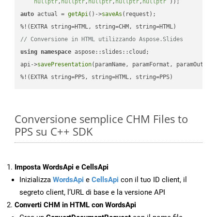
nullptr
,
nullptr
,
nullptr
,
nullptr
,
nullptr
 ))
auto
 actual = 
getApi
()->
saveAs
(request);

// Conversione in HTML utilizzando Aspose.Slides
using
namespace
 aspose::slides::cloud;            

api->
savePresentation
(paramName, paramFormat, paramOutPat
%!(EXTRA string=PPS, string=HTML, string=PPS)
Conversione semplice CHM Files to
PPS su C++ SDK
Imposta WordsApi e CellsApi
Inizializza
WordsApi
e
CellsApi
con il tuo ID client, il
segreto client, l’URL di base e la versione API
Converti CHM in HTML con WordsApi