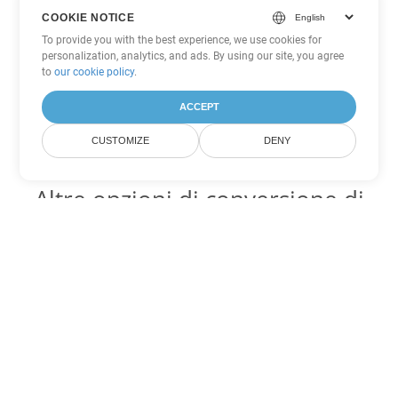
COOKIE NOTICE
To provide you with the best experience, we use cookies for
personalization, analytics, and ads. By using our site, you agree
to
our cookie policy
.
ACCEPT
CUSTOMIZE
DENY
Altre opzioni di conversione di
Word
Converti CHM in DOC
DOC:
Microsoft Word Binary Format
Converti CHM in DOT
DOT:
Microsoft Word Template Files