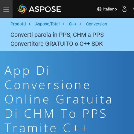
Italiano
Toggle navigation
Prodotti
Aspose.Total
C++
Conversion
Converti parola in PPS, CHM a PPS
Convertitore GRATUITO o C++ SDK
App Di
Conversione
Online Gratuita
Di CHM To PPS
Tramite C++