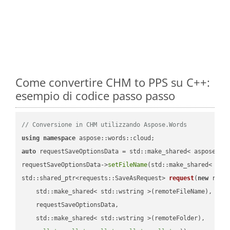
Come convertire CHM to PPS su C++:
esempio di codice passo passo
// Conversione in CHM utilizzando Aspose.Words
using
namespace
auto
 requestSaveOptionsData = std::make_shared< aspose::wo
requestSaveOptionsData->
setFileName
(std::make_shared< std
std::shared_ptr<requests::SaveAsRequest> 
request
(
new
 reque
    std::make_shared< std::wstring >(remoteFileName),

    requestSaveOptionsData,

    std::make_shared< std::wstring >(remoteFolder),
