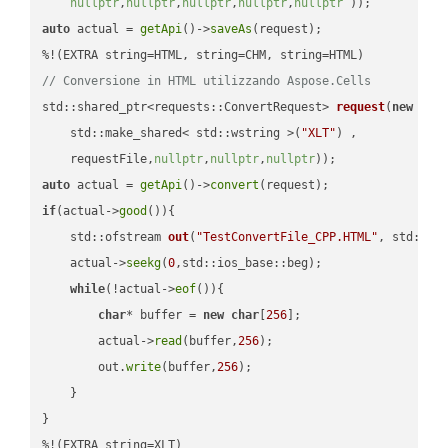
nullptr
,
nullptr
,
nullptr
,
nullptr
,
nullptr
 ))
auto
 actual = 
getApi
()->
saveAs
(request);

// Conversione in HTML utilizzando Aspose.Cells
std::shared_ptr<requests::ConvertRequest> 
request
(
new
 requ
    std::make_shared< std::wstring >(
"XLT"
) ,        

    requestFile,
nullptr
,
nullptr
,
nullptr
))
auto
 actual = 
getApi
()->
convert
if
(actual->
good
()){

std::ofstream 
out
(
"TestConvertFile_CPP.HTML"
, std::is
    actual->
seekg
(
0
,std::ios_base::beg);

while
(!actual->
eof
()){

char
* buffer = 
new
char
[
256
];

        actual->
read
(buffer,
256
);

        out.
write
(buffer,
256
);

    }

}

%!(EXTRA string=XLT)