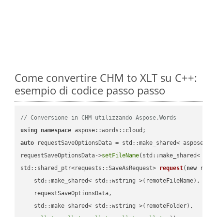
Come convertire CHM to XLT su C++:
esempio di codice passo passo
// Conversione in CHM utilizzando Aspose.Words
using
namespace
auto
 requestSaveOptionsData = std::make_shared< aspose::wo
requestSaveOptionsData->
setFileName
(std::make_shared< std
std::shared_ptr<requests::SaveAsRequest> 
request
(
new
 reque
    std::make_shared< std::wstring >(remoteFileName),

    requestSaveOptionsData,

    std::make_shared< std::wstring >(remoteFolder),
