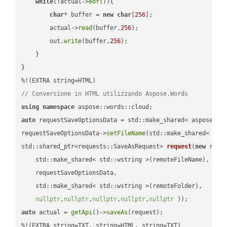
while
(!actual->
eof
()){

char
* buffer = 
new
char
[
256
];

        actual->
read
(buffer,
256
);

        out.
write
(buffer,
256
);

    }

}

// Conversione in HTML utilizzando Aspose.Words
using
namespace
auto
 requestSaveOptionsData = std::make_shared< aspose::wo
requestSaveOptionsData->
setFileName
(std::make_shared< std
std::shared_ptr<requests::SaveAsRequest> 
request
(
new
 reque
    std::make_shared< std::wstring >(remoteFileName),

    requestSaveOptionsData,

    std::make_shared< std::wstring >(remoteFolder),

nullptr
,
nullptr
,
nullptr
,
nullptr
,
nullptr
 ))
auto
 actual = 
getApi
()->
saveAs
(request);

%!(EXTRA string=TXT, string=HTML, string=TXT)