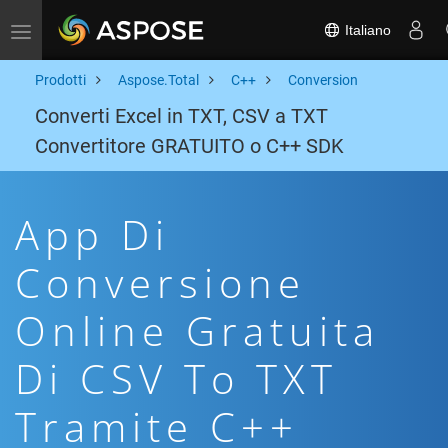
Italiano
Toggle navigation
Prodotti
Aspose.Total
C++
Conversion
Converti Excel in TXT, CSV a TXT
Convertitore GRATUITO o C++ SDK
App Di
Conversione
Online Gratuita
Di CSV To TXT
Tramite C++