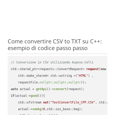
Come convertire CSV to TXT su C++:
esempio di codice passo passo
// Conversione in CSV utilizzando Aspose.Cells
std::shared_ptr<requests::ConvertRequest> 
request
(
new
 requ
    std::make_shared< std::wstring >(
"HTML"
) ,        

    requestFile,
nullptr
,
nullptr
,
nullptr
))
auto
 actual = 
getApi
()->
convert
if
(actual->
good
()){

std::ofstream 
out
(
"TestConvertFile_CPP.CSV"
, std::ist
    actual->
seekg
(
0
,std::ios_base::beg);
