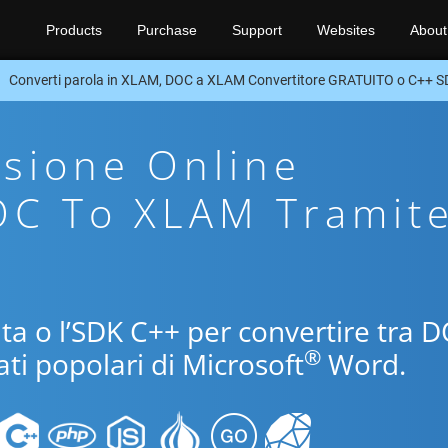
Products
Purchase
Support
Websites
About
Converti parola in XLAM, DOC a XLAM Convertitore GRATUITO o C++ 
sione Online
OC To XLAM Tramit
uita o l’SDK C++ per convertire tra 
®
ti popolari di Microsoft
Word.