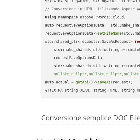
// Conversione in HTML utilizzando Aspose.W
using
namespace
auto
 requestSaveOptionsData = std::make_sha
requestSaveOptionsData->
setFileName
(std::ma
std::shared_ptr<requests::SaveAsRequest> 
re
    std::make_shared< std::wstring >(remoteF
    requestSaveOptionsData,

    std::make_shared< std::wstring >(remoteF
nullptr
,
nullptr
,
nullptr
,
nullptr
,
nullptr
auto
 actual = 
getApi
()->
saveAs
(request);

%!(EXTRA string=XLAM, string=HTML, string=X
Conversione semplice DOC Fil