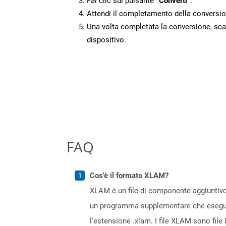
Fai clic sul pulsante
“Converti”
.
Attendi il completamento della conversio
Una volta completata la conversione, scari
dispositivo.
FAQ
Cos'è il formato XLAM?
XLAM è un file di componente aggiuntivo 
un programma supplementare che esegue un
l'estensione .xlam. I file XLAM sono fil