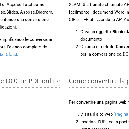
PI di Aspose.Total come
XLAM. Sia tramite chiamate API
se.Slides, Aspose.Diagram,
facilmente i documenti Word in
entendo una conversione
GIF e TIFF, utilizzando le API 
licazioni.
Crea un oggetto
Richiest
documento
 semplificando le conversioni
Chiama il metodo
Conve
ora l’elenco completo dei
per la conversione da D
tal Cloud
.
re DOC in PDF online
Come convertire la
Per convertire una pagina web
Visita il sito web
“Pagina
Inserisci l’URL della pagi