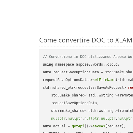
Come convertire DOC to XLAM 
// Conversione in DOC utilizzando Aspose.Wo
using
namespace
auto
 requestSaveOptionsData = std::make_sha
requestSaveOptionsData->
setFileName
(std::ma
std::shared_ptr<requests::SaveAsRequest> 
re
    std::make_shared< std::wstring >(remoteF
    requestSaveOptionsData,

    std::make_shared< std::wstring >(remoteF
nullptr
,
nullptr
,
nullptr
,
nullptr
,
nullptr
auto
 actual = 
getApi
()->
saveAs
(request);
