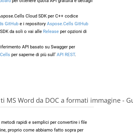
board
per ottenere quota API gratuita e dettagli
Aspose.Cells Cloud SDK per C++ codice
s GitHub
e i repository
Aspose.Cells GitHub
’SDK da soli o vai alle
Release
per opzioni di
 riferimento API basato su Swagger per
Cells
per saperne di più sull’
API REST
.
ti MS Word da DOC a formati immagine - Gu
todi rapidi e semplici per convertire i file
ine, proprio come abbiamo fatto sopra per