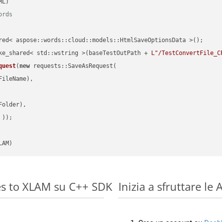
ords
red< aspose::words::cloud::models::HtmlSaveOptionsData >();

ke_shared< std::wstring >(baseTestOutPath + 
L"/TestConvertFile_C
quest
(
new
 requests::SaveAsRequest(

ileName),

older),

 ))
LAM)
es to XLAM su C++ SDK
Inizia a sfruttare l