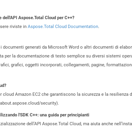
e dell'API Aspose.Total Cloud per C++?
ere riviste in
Aspose.Total Cloud Documentation
.
i documenti generati da Microsoft Word o altri documenti di elaboraz
ata per la documentazione di testo semplice su diversi sistemi opera
afici, grafici, oggetti incorporati, collegamenti, pagine, formattazi
oud?
 cloud Amazon EC2 che garantiscono la sicurezza e la resilienza del 
//about.aspose.cloud/security).
ilizzando l'SDK C++: una guida per principianti
zializzazione dell’API Aspose.Total Cloud, ma aiuta anche nell’install