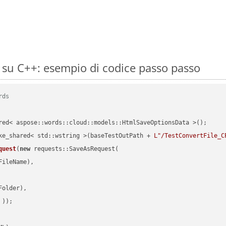
su C++: esempio di codice passo passo
rds
red< aspose::words::cloud::models::HtmlSaveOptionsData >();

ke_shared< std::wstring >(baseTestOutPath + 
L"/TestConvertFile_C
quest
(
new
 requests::SaveAsRequest(

ileName),

older),

 ))