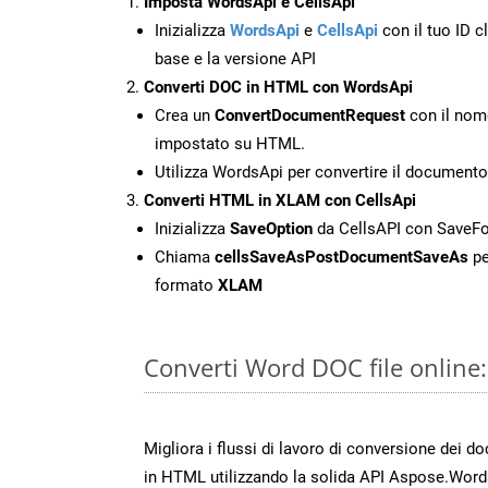
Imposta WordsApi e CellsApi
Inizializza
WordsApi
e
CellsApi
con il tuo ID cl
base e la versione API
Converti DOC in HTML con WordsApi
Crea un
ConvertDocumentRequest
con il nome
impostato su HTML.
Utilizza WordsApi per convertire il documen
Converti HTML in XLAM con CellsApi
Inizializza
SaveOption
da CellsAPI con Save
Chiama
cellsSaveAsPostDocumentSaveAs
pe
formato
XLAM
Converti Word DOC file online
Migliora i flussi di lavoro di conversione dei d
in HTML utilizzando la solida API Aspose.Word