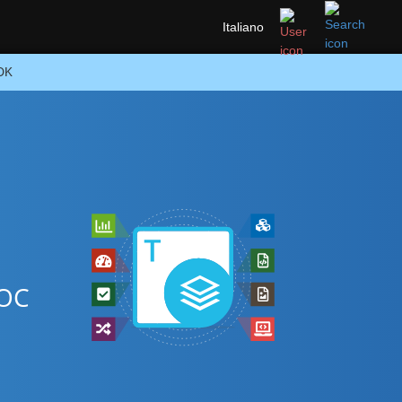
Italiano
SDK
e
DOC