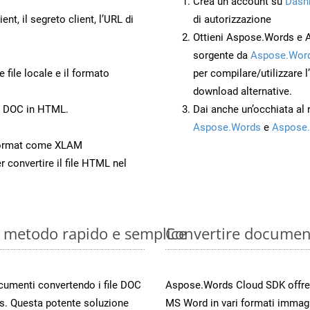
Crea un account su
Dash
ient, il segreto client, l’URL di
di autorizzazione
Ottieni Aspose.Words e 
sorgente da
Aspose.Word
 file locale e il formato
per compilare/utilizzare l
download alternative.
to DOC in HTML.
Dai anche un’occhiata al
Aspose.Words
e
Aspose.
Format come XLAM
r convertire il file HTML nel
: metodo rapido e semplice
Convertire documen
ocumenti convertendo i file DOC
Aspose.Words Cloud SDK offre me
s. Questa potente soluzione
MS Word in vari formati immag