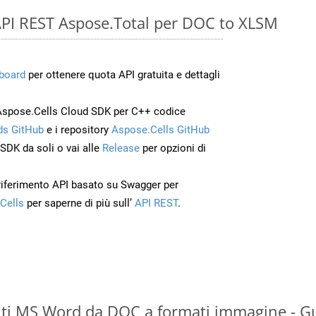
e API REST Aspose.Total per DOC to XLSM
board
per ottenere quota API gratuita e dettagli
Aspose.Cells Cloud SDK per C++ codice
s GitHub
e i repository
Aspose.Cells GitHub
’SDK da soli o vai alle
Release
per opzioni di
 riferimento API basato su Swagger per
Cells
per saperne di più sull’
API REST
.
ti MS Word da DOC a formati immagine - Gu