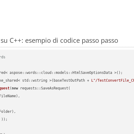
su C++: esempio di codice passo passo
rds
red< aspose::words::cloud::models::HtmlSaveOptionsData >();

ke_shared< std::wstring >(baseTestOutPath + 
L"/TestConvertFile_C
quest
(
new
 requests::SaveAsRequest(

ileName),

older),

 ))