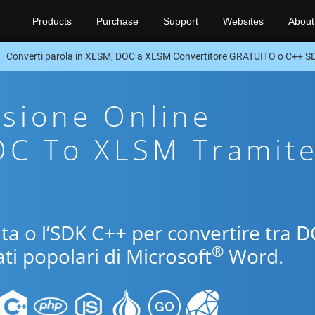
Products
Purchase
Support
Websites
About
Converti parola in XLSM, DOC a XLSM Convertitore GRATUITO o C++ S
sione Online
OC To XLSM Tramit
uita o l’SDK C++ per convertire tra 
®
ti popolari di Microsoft
Word.