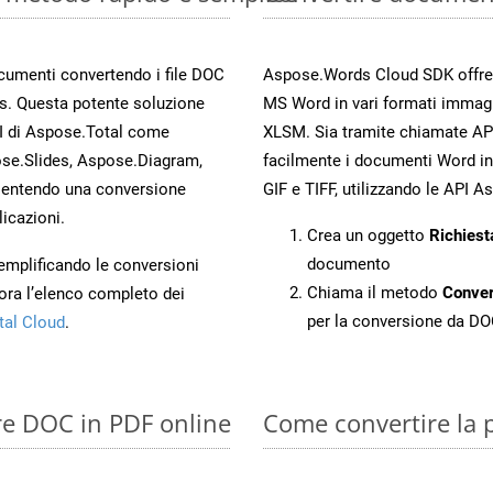
ocumenti convertendo i file DOC
Aspose.Words Cloud SDK offre me
s. Questa potente soluzione
MS Word in vari formati immag
PI di Aspose.Total come
XLSM. Sia tramite chiamate API
se.Slides, Aspose.Diagram,
facilmente i documenti Word in
entendo una conversione
GIF e TIFF, utilizzando le API 
licazioni.
Crea un oggetto
Richiest
documento
 semplificando le conversioni
Chiama il metodo
Conve
ora l’elenco completo dei
per la conversione da D
tal Cloud
.
re DOC in PDF online
Come convertire la