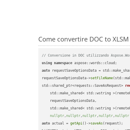
Come convertire DOC to XLSM 
// Conversione in DOC utilizzando Aspose.Wo
using
namespace
auto
 requestSaveOptionsData = std::make_sha
requestSaveOptionsData->
setFileName
(std::ma
std::shared_ptr<requests::SaveAsRequest> 
re
    std::make_shared< std::wstring >(remoteF
    requestSaveOptionsData,

    std::make_shared< std::wstring >(remoteF
nullptr
,
nullptr
,
nullptr
,
nullptr
,
nullptr
auto
 actual = 
getApi
()->
saveAs
(request);
