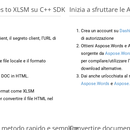
es to XLSM su C++ SDK
Inizia a sfruttare l
Crea un account su
Dash
ient, il segreto client, l’URL di
di autorizzazione
Ottieni Aspose.Words e 
sorgente da
Aspose.Word
 file locale e il formato
per compilare/utilizzare l
download alternative.
to DOC in HTML.
Dai anche un’occhiata al
Aspose.Words
e
Aspose.
Format come XLSM
r convertire il file HTML nel
: metodo rapido e semplice
Convertire documen