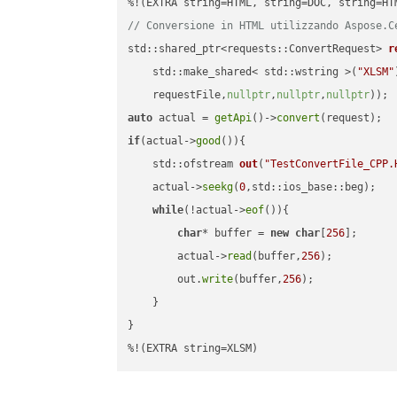
// Conversione in HTML utilizzando Aspose.C
std::shared_ptr<requests::ConvertRequest> 
r
    std::make_shared< std::wstring >(
"XLSM"
    requestFile,
nullptr
,
nullptr
,
nullptr
))
auto
 actual = 
getApi
()->
convert
if
(actual->
good
()){

std::ofstream 
out
(
"TestConvertFile_CPP.
    actual->
seekg
(
0
,std::ios_base::beg);

while
(!actual->
eof
()){

char
* buffer = 
new
char
[
256
];

        actual->
read
(buffer,
256
);

        out.
write
(buffer,
256
);

    }

}

%!(EXTRA string=XLSM)