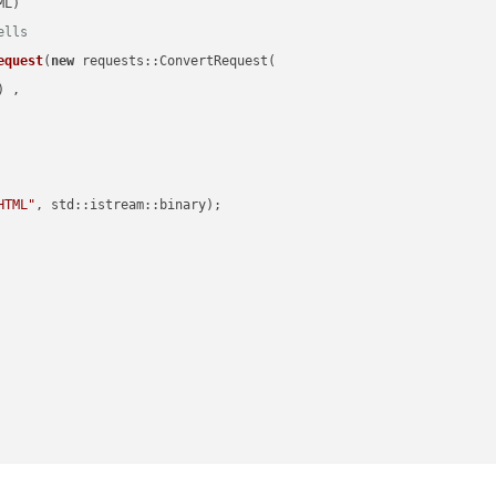
ells
equest
(
new
 requests::ConvertRequest(

) ,        

HTML"
, std::istream::binary)
;
