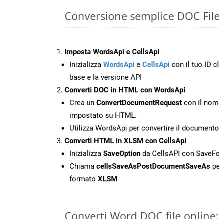
Conversione semplice DOC Fil
Imposta WordsApi e CellsApi
Inizializza
WordsApi
e
CellsApi
con il tuo ID cl
base e la versione API
Converti DOC in HTML con WordsApi
Crea un
ConvertDocumentRequest
con il nome
impostato su HTML.
Utilizza WordsApi per convertire il documen
Converti HTML in XLSM con CellsApi
Inizializza
SaveOption
da CellsAPI con Save
Chiama
cellsSaveAsPostDocumentSaveAs
pe
formato
XLSM
Converti Word DOC file online