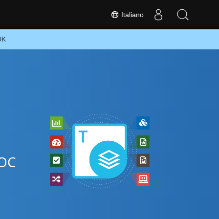
Italiano
DK
e
DOC