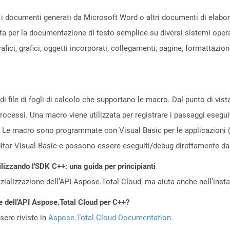
i documenti generati da Microsoft Word o altri documenti di elaboraz
ata per la documentazione di testo semplice su diversi sistemi opera
afici, grafici, oggetti incorporati, collegamenti, pagine, formattazi
i file di fogli di calcolo che supportano le macro. Dal punto di vis
processi. Una macro viene utilizzata per registrare i passaggi esegui
Le macro sono programmate con Visual Basic per le applicazioni 
'editor Visual Basic e possono essere eseguiti/debug direttamente da 
ilizzando l'SDK C++: una guida per principianti
zializzazione dell’API Aspose.Total Cloud, ma aiuta anche nell’install
e dell'API Aspose.Total Cloud per C++?
ere riviste in
Aspose.Total Cloud Documentation
.