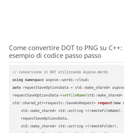
Come convertire DOT to PNG su C++:
esempio di codice passo passo
// Conversione in DOT utilizzando Aspose.Words
using
namespace
auto
 requestSaveOptionsData = std::make_shared< aspose::wo
requestSaveOptionsData->
setFileName
(std::make_shared< std
std::shared_ptr<requests::SaveAsRequest> 
request
(
new
 reque
    std::make_shared< std::wstring >(remoteFileName),

    requestSaveOptionsData,

    std::make_shared< std::wstring >(remoteFolder),
