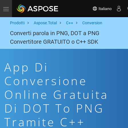
Italiano
Toggle navigation
Prodotti
Aspose.Total
C++
Conversion
Converti parola in PNG, DOT a PNG
Convertitore GRATUITO o C++ SDK
App Di
Conversione
Online Gratuita
Di DOT To PNG
Tramite C++