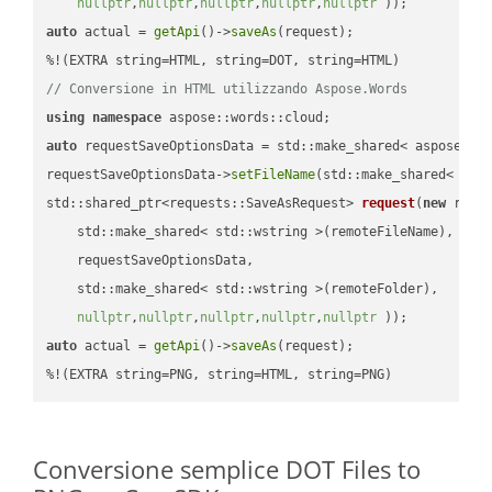
nullptr
,
nullptr
,
nullptr
,
nullptr
,
nullptr
 ))
auto
 actual = 
getApi
()->
saveAs
(request);

// Conversione in HTML utilizzando Aspose.Words
using
namespace
auto
 requestSaveOptionsData = std::make_shared< aspose::wo
requestSaveOptionsData->
setFileName
(std::make_shared< std
std::shared_ptr<requests::SaveAsRequest> 
request
(
new
 reque
    std::make_shared< std::wstring >(remoteFileName),

    requestSaveOptionsData,

    std::make_shared< std::wstring >(remoteFolder),

nullptr
,
nullptr
,
nullptr
,
nullptr
,
nullptr
 ))
auto
 actual = 
getApi
()->
saveAs
(request);

%!(EXTRA string=PNG, string=HTML, string=PNG)
Conversione semplice DOT Files to