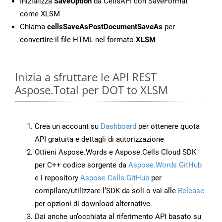
Inizializza
SaveOption
da CellsAPI con SaveFormat
come XLSM
Chiama
cellsSaveAsPostDocumentSaveAs
per
convertire il file HTML nel formato
XLSM
Inizia a sfruttare le API REST
Aspose.Total per DOT to XLSM
Crea un account su
Dashboard
per ottenere quota
API gratuita e dettagli di autorizzazione
Ottieni Aspose.Words e Aspose.Cells Cloud SDK
per C++ codice sorgente da
Aspose.Words GitHub
e i repository
Aspose.Cells GitHub
per
compilare/utilizzare l’SDK da soli o vai alle
Release
per opzioni di download alternative.
Dai anche un’occhiata al riferimento API basato su