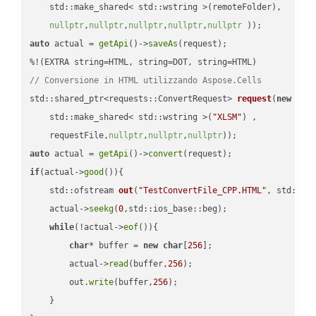
    std::make_shared< std::wstring >(remoteFolder),

nullptr
,
nullptr
,
nullptr
,
nullptr
,
nullptr
 ))
auto
 actual = 
getApi
()->
saveAs
(request);

// Conversione in HTML utilizzando Aspose.Cells
std::shared_ptr<requests::ConvertRequest> 
request
(
new
 requ
    std::make_shared< std::wstring >(
"XLSM"
) ,        

    requestFile,
nullptr
,
nullptr
,
nullptr
))
auto
 actual = 
getApi
()->
convert
if
(actual->
good
()){

std::ofstream 
out
(
"TestConvertFile_CPP.HTML"
, std::is
    actual->
seekg
(
0
,std::ios_base::beg);

while
(!actual->
eof
()){

char
* buffer = 
new
char
[
256
];

        actual->
read
(buffer,
256
);

        out.
write
(buffer,
256
);

    }
