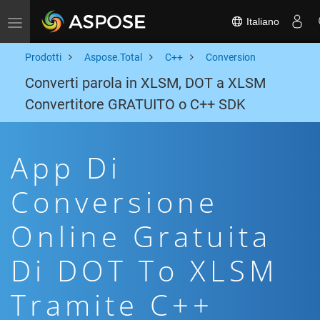
Italiano
Toggle navigation
Prodotti
Aspose.Total
C++
Conversion
Converti parola in XLSM, DOT a XLSM
Convertitore GRATUITO o C++ SDK
App Di
Conversione
Online Gratuita
Di DOT To XLSM
Tramite C++