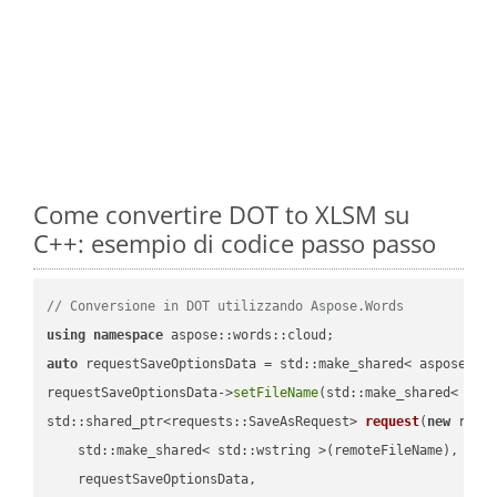
Come convertire DOT to XLSM su
C++: esempio di codice passo passo
// Conversione in DOT utilizzando Aspose.Words
using
namespace
auto
 requestSaveOptionsData = std::make_shared< aspose::wo
requestSaveOptionsData->
setFileName
(std::make_shared< std
std::shared_ptr<requests::SaveAsRequest> 
request
(
new
 reque
    std::make_shared< std::wstring >(remoteFileName),

    requestSaveOptionsData,
