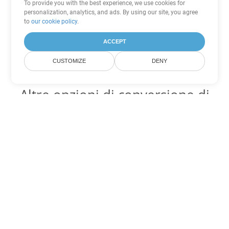
To provide you with the best experience, we use cookies for
personalization, analytics, and ads. By using our site, you agree
to
our cookie policy
.
ACCEPT
CUSTOMIZE
DENY
Altre opzioni di conversione di
Word
Converti DOT in DOC
DOC:
Microsoft Word Binary Format
Converti DOT in DOCX
DOCX:
Office 2007+ Word Document
Converti DOT in DOCM