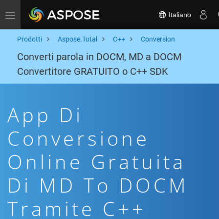
Italiano
Toggle navigation
Prodotti
Aspose.Total
C++
Conversion
Converti parola in DOCM, MD a DOCM
Convertitore GRATUITO o C++ SDK
App Di
Conversione
Online Gratuita
Di MD To DOCM
Tramite C++