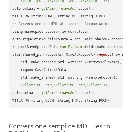
nullptr
,
nullptr
,
nullptr
,
nullptr
,
nullptr
 ))
auto
 actual = 
getApi
()->
saveAs
(request);

// Conversione in HTML utilizzando Aspose.Words
using
namespace
auto
 requestSaveOptionsData = std::make_shared< aspose::wo
requestSaveOptionsData->
setFileName
(std::make_shared< std
std::shared_ptr<requests::SaveAsRequest> 
request
(
new
 reque
    std::make_shared< std::wstring >(remoteFileName),

    requestSaveOptionsData,

    std::make_shared< std::wstring >(remoteFolder),

nullptr
,
nullptr
,
nullptr
,
nullptr
,
nullptr
 ))
auto
 actual = 
getApi
()->
saveAs
(request);

%!(EXTRA string=DOCM, string=HTML, string=DOCM)
Conversione semplice MD Files to