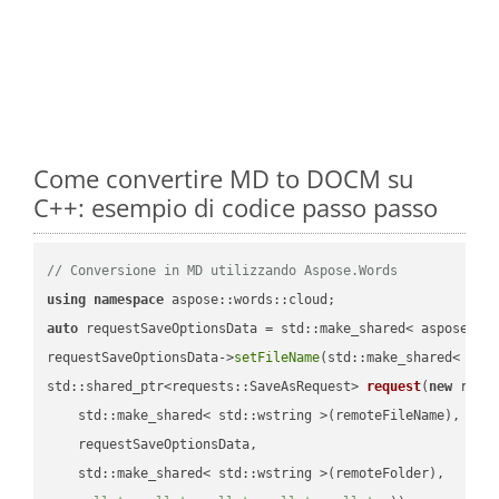
Come convertire MD to DOCM su
C++: esempio di codice passo passo
// Conversione in MD utilizzando Aspose.Words
using
namespace
auto
 requestSaveOptionsData = std::make_shared< aspose::wo
requestSaveOptionsData->
setFileName
(std::make_shared< std
std::shared_ptr<requests::SaveAsRequest> 
request
(
new
 reque
    std::make_shared< std::wstring >(remoteFileName),

    requestSaveOptionsData,

    std::make_shared< std::wstring >(remoteFolder),
