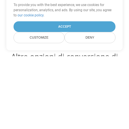
To provide you with the best experience, we use cookies for
personalization, analytics, and ads. By using our site, you agree
to
our cookie policy
.
ACCEPT
CUSTOMIZE
DENY
Altre opzioni di conversione di
Word
Converti MD in DOC
DOC:
Microsoft Word Binary Format
Converti MD in DOT
DOT:
Microsoft Word Template Files
Converti MD in DOCX