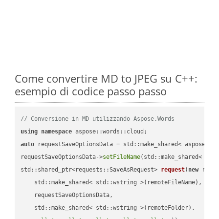
Come convertire MD to JPEG su C++:
esempio di codice passo passo
// Conversione in MD utilizzando Aspose.Words
using
namespace
auto
 requestSaveOptionsData = std::make_shared< aspose::wo
requestSaveOptionsData->
setFileName
(std::make_shared< std
std::shared_ptr<requests::SaveAsRequest> 
request
(
new
 reque
    std::make_shared< std::wstring >(remoteFileName),

    requestSaveOptionsData,

    std::make_shared< std::wstring >(remoteFolder),
