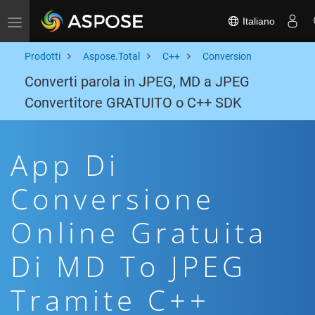
Italiano
Toggle navigation
Prodotti
Aspose.Total
C++
Conversion
Converti parola in JPEG, MD a JPEG
Convertitore GRATUITO o C++ SDK
App Di
Conversione
Online Gratuita
Di MD To JPEG
Tramite C++