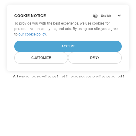
COOKIE NOTICE
To provide you with the best experience, we use cookies for
personalization, analytics, and ads. By using our site, you agree
to
our cookie policy
.
ACCEPT
CUSTOMIZE
DENY
Altre opzioni di conversione di
Word
Converti MD in DOC
DOC:
Microsoft Word Binary Format
Converti MD in DOT