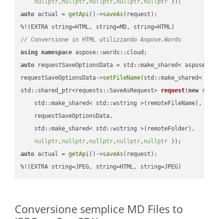
nullptr
,
nullptr
,
nullptr
,
nullptr
,
nullptr
 ))
auto
 actual = 
getApi
()->
saveAs
(request);

// Conversione in HTML utilizzando Aspose.Words
using
namespace
auto
 requestSaveOptionsData = std::make_shared< aspose::wo
requestSaveOptionsData->
setFileName
(std::make_shared< std
std::shared_ptr<requests::SaveAsRequest> 
request
(
new
 reque
    std::make_shared< std::wstring >(remoteFileName),

    requestSaveOptionsData,

    std::make_shared< std::wstring >(remoteFolder),

nullptr
,
nullptr
,
nullptr
,
nullptr
,
nullptr
 ))
auto
 actual = 
getApi
()->
saveAs
(request);

%!(EXTRA string=JPEG, string=HTML, string=JPEG)
Conversione semplice MD Files to