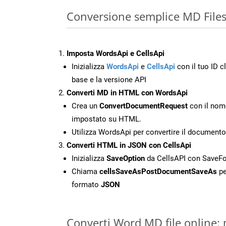
Conversione semplice MD File
Imposta WordsApi e CellsApi
Inizializza
WordsApi
e
CellsApi
con il tuo ID cl
base e la versione API
Converti MD in HTML con WordsApi
Crea un
ConvertDocumentRequest
con il nome
impostato su HTML.
Utilizza WordsApi per convertire il documen
Converti HTML in JSON con CellsApi
Inizializza
SaveOption
da CellsAPI con Save
Chiama
cellsSaveAsPostDocumentSaveAs
pe
formato
JSON
Converti Word MD file online: