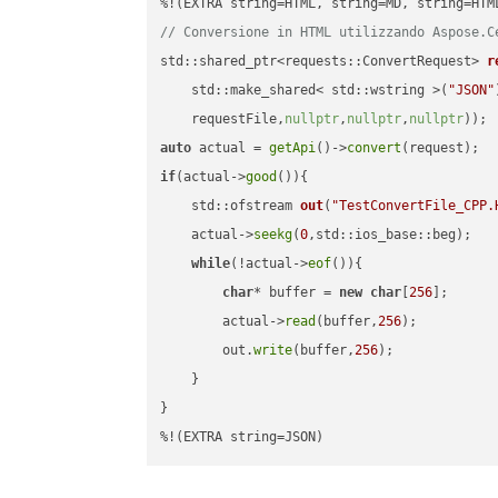
// Conversione in HTML utilizzando Aspose.C
std::shared_ptr<requests::ConvertRequest> 
r
    std::make_shared< std::wstring >(
"JSON"
    requestFile,
nullptr
,
nullptr
,
nullptr
))
auto
 actual = 
getApi
()->
convert
if
(actual->
good
()){

std::ofstream 
out
(
"TestConvertFile_CPP.
    actual->
seekg
(
0
,std::ios_base::beg);

while
(!actual->
eof
()){

char
* buffer = 
new
char
[
256
];

        actual->
read
(buffer,
256
);

        out.
write
(buffer,
256
);

    }

}

%!(EXTRA string=JSON)