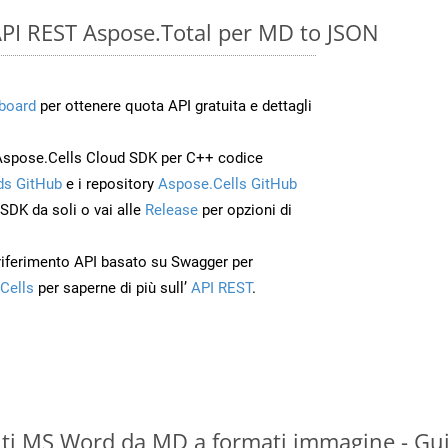
e API REST Aspose.Total per MD to JSON
board
per ottenere quota API gratuita e dettagli
Aspose.Cells Cloud SDK per C++ codice
s GitHub
e i repository
Aspose.Cells GitHub
’SDK da soli o vai alle
Release
per opzioni di
 riferimento API basato su Swagger per
Cells
per saperne di più sull’
API REST
.
ti MS Word da MD a formati immagine - Gui