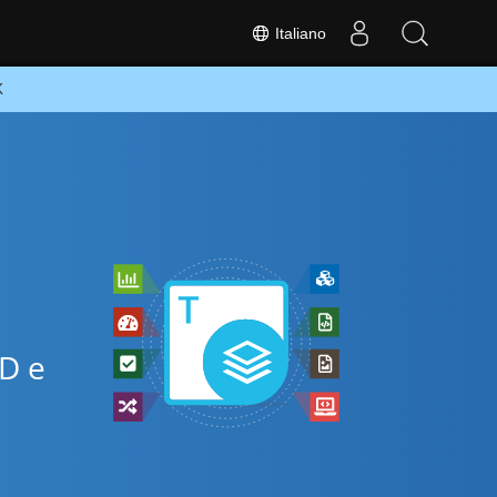
Italiano
K
MD e