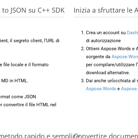
s to JSON su C++ SDK
Inizia a sfruttare l
Crea un account su
Dash
ient, il segreto client, l’URL di
di autorizzazione
Ottieni Aspose.Words e 
sorgente da
Aspose.Word
 file locale e il formato
per compilare/utilizzare l
download alternative.
to MD in HTML.
Dai anche un’occhiata al
Aspose.Words
e
Aspose.
Format come JSON
r convertire il file HTML nel
 metodo rapido e semplice
Convertire documen