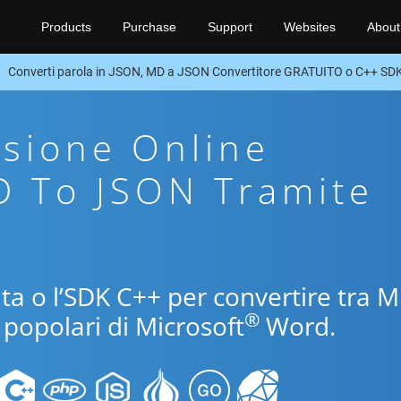
Products
Purchase
Support
Websites
About
Converti parola in JSON, MD a JSON Convertitore GRATUITO o C++ SD
sione Online
D To JSON Tramite
uita o l’SDK C++ per convertire tra 
®
 popolari di Microsoft
Word.