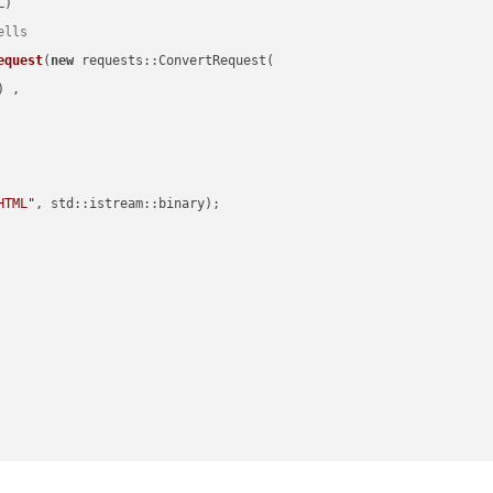
ells
equest
(
new
 requests::ConvertRequest(

) ,        

HTML"
, std::istream::binary)
;
