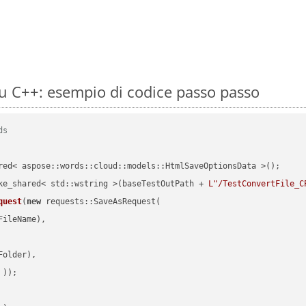
 C++: esempio di codice passo passo
ds
red< aspose::words::cloud::models::HtmlSaveOptionsData >();

ke_shared< std::wstring >(baseTestOutPath + 
L"/TestConvertFile_C
quest
(
new
 requests::SaveAsRequest(

ileName),

older),

 ))