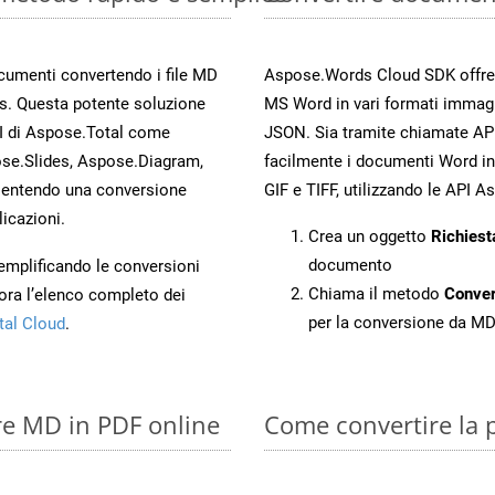
ocumenti convertendo i file MD
Aspose.Words Cloud SDK offre me
s. Questa potente soluzione
MS Word in vari formati immag
PI di Aspose.Total come
JSON. Sia tramite chiamate API
se.Slides, Aspose.Diagram,
facilmente i documenti Word in
entendo una conversione
GIF e TIFF, utilizzando le API 
licazioni.
Crea un oggetto
Richiest
documento
 semplificando le conversioni
Chiama il metodo
Conve
ora l’elenco completo dei
per la conversione da M
tal Cloud
.
re MD in PDF online
Come convertire la 