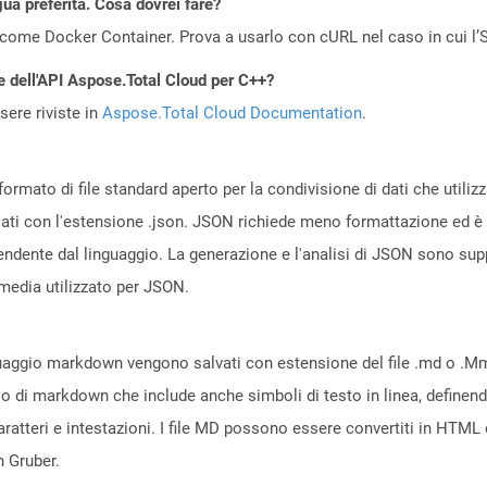
gua preferita. Cosa dovrei fare?
come Docker Container. Prova a usarlo con cURL nel caso in cui l’S
e dell'API Aspose.Total Cloud per C++?
ere riviste in
Aspose.Total Cloud Documentation
.
rmato di file standard aperto per la condivisione di dati che utilizza
viati con l'estensione .json. JSON richiede meno formattazione ed 
pendente dal linguaggio. La generazione e l'analisi di JSON sono su
media utilizzato per JSON.
 linguaggio markdown vengono salvati con estensione del file .md o .
ggio di markdown che include anche simboli di testo in linea, defi
, caratteri e intestazioni. I file MD possono essere convertiti in 
 Gruber.