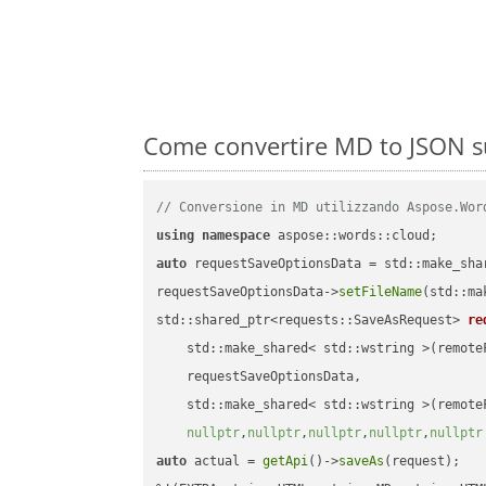
Come convertire MD to JSON su
// Conversione in MD utilizzando Aspose.Wor
using
namespace
auto
 requestSaveOptionsData = std::make_sha
requestSaveOptionsData->
setFileName
(std::ma
std::shared_ptr<requests::SaveAsRequest> 
re
    std::make_shared< std::wstring >(remoteF
    requestSaveOptionsData,

    std::make_shared< std::wstring >(remoteF
nullptr
,
nullptr
,
nullptr
,
nullptr
,
nullptr
auto
 actual = 
getApi
()->
saveAs
(request);
