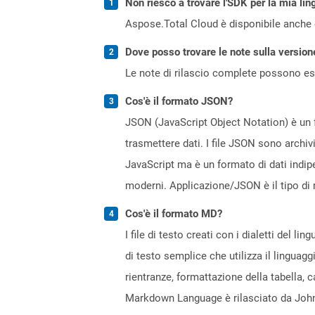
Non riesco a trovare l'SDK per la mia lin
Aspose.Total Cloud è disponibile anche 
Dove posso trovare le note sulla version
Le note di rilascio complete possono ess
Cos'è il formato JSON?
JSON (JavaScript Object Notation) è un fo
trasmettere dati. I file JSON sono archi
JavaScript ma è un formato di dati indi
moderni. Applicazione/JSON è il tipo di 
Cos'è il formato MD?
I file di testo creati con i dialetti del
di testo semplice che utilizza il lingua
rientranze, formattazione della tabella
Markdown Language è rilasciato da John