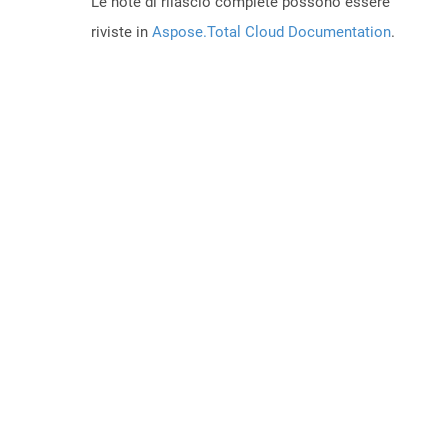
Le note di rilascio complete possono essere
riviste in
Aspose.Total Cloud Documentation
.