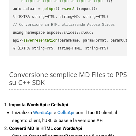
nullptr
,
nullptr
,
nullptr
,
nullptr
,
nullptr
 ))
auto
 actual = 
getApi
()->
saveAs
(request);

// Conversione in HTML utilizzando Aspose.Slides
using
namespace
 aspose::slides::cloud;            

api->
savePresentation
(paramName, paramFormat, paramOutPat
%!(EXTRA string=PPS, string=HTML, string=PPS)
Conversione semplice MD Files to PPS
su C++ SDK
Imposta WordsApi e CellsApi
Inizializza
WordsApi
e
CellsApi
con il tuo ID client, il
segreto client, l’URL di base e la versione API
Converti MD in HTML con WordsApi