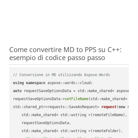
Come convertire MD to PPS su C++:
esempio di codice passo passo
// Conversione in MD utilizzando Aspose.Words
using
namespace
auto
 requestSaveOptionsData = std::make_shared< aspose::wo
requestSaveOptionsData->
setFileName
(std::make_shared< std
std::shared_ptr<requests::SaveAsRequest> 
request
(
new
 reque
    std::make_shared< std::wstring >(remoteFileName),

    requestSaveOptionsData,

    std::make_shared< std::wstring >(remoteFolder),
