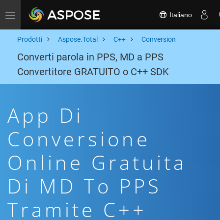
Italiano
Toggle navigation
Prodotti
Aspose.Total
C++
Conversion
Converti parola in PPS, MD a PPS
Convertitore GRATUITO o C++ SDK
App Di
Conversione
Online Gratuita
Di MD To PPS
Tramite C++