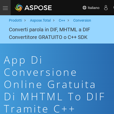
Italiano
Toggle navigation
Prodotti
Aspose.Total
C++
Conversion
Converti parola in DIF, MHTML a DIF
Convertitore GRATUITO o C++ SDK
App Di
Conversione
Online Gratuita
Di MHTML To DIF
Tramite C++