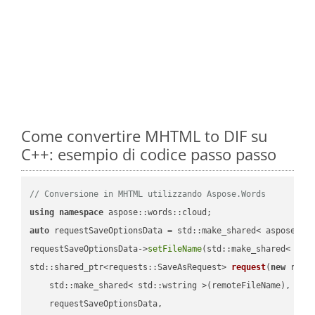
Come convertire MHTML to DIF su
C++: esempio di codice passo passo
// Conversione in MHTML utilizzando Aspose.Words
using
namespace
auto
 requestSaveOptionsData = std::make_shared< aspose::wo
requestSaveOptionsData->
setFileName
(std::make_shared< std
std::shared_ptr<requests::SaveAsRequest> 
request
(
new
 reque
    std::make_shared< std::wstring >(remoteFileName),

    requestSaveOptionsData,
