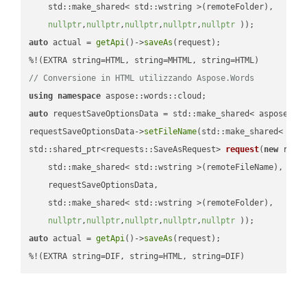
    std::make_shared< std::wstring >(remoteFolder),

nullptr
,
nullptr
,
nullptr
,
nullptr
,
nullptr
 ))
auto
 actual = 
getApi
()->
saveAs
(request);

// Conversione in HTML utilizzando Aspose.Words
using
namespace
auto
 requestSaveOptionsData = std::make_shared< aspose::wo
requestSaveOptionsData->
setFileName
(std::make_shared< std
std::shared_ptr<requests::SaveAsRequest> 
request
(
new
 reque
    std::make_shared< std::wstring >(remoteFileName),

    requestSaveOptionsData,

    std::make_shared< std::wstring >(remoteFolder),

nullptr
,
nullptr
,
nullptr
,
nullptr
,
nullptr
 ))
auto
 actual = 
getApi
()->
saveAs
(request);

%!(EXTRA string=DIF, string=HTML, string=DIF)