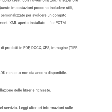
vengono creati con PowerPoint 2007 o superiore
 Queste impostazioni possono includere stili,
ni personalizzate per svolgere un compito
enti XML aperto installato. I file POTM
a di prodotti in PDF, DOCX, XPS, immagine (TIFF,
DK richiesto non sia ancora disponibile.
azione delle librerie richieste.
servizio. Leggi ulteriori informazioni sulle