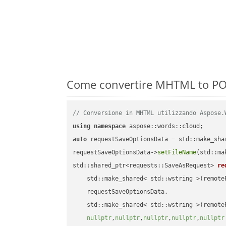
Come convertire MHTML to POT
// Conversione in MHTML utilizzando Aspose.
using
namespace
auto
 requestSaveOptionsData = std::make_sha
requestSaveOptionsData->
setFileName
(std::ma
std::shared_ptr<requests::SaveAsRequest> 
re
    std::make_shared< std::wstring >(remoteF
    requestSaveOptionsData,

    std::make_shared< std::wstring >(remoteF
nullptr
,
nullptr
,
nullptr
,
nullptr
,
nullptr