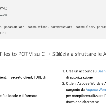
lides
      

t, paramOutPath, paramOptions, paramPassword, paramFolder, param
OTM)
Files to POTM su C++ SDK
Inizia a sfruttare 
Crea un account su
Dash
ient, il segreto client, l’URL di
di autorizzazione
Ottieni Aspose.Words e 
sorgente da
Aspose.Word
 file locale e il formato
per compilare/utilizzare l
download alternative.