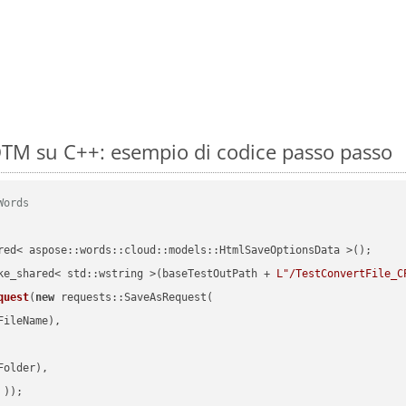
M su C++: esempio di codice passo passo
Words
red< aspose::words::cloud::models::HtmlSaveOptionsData >();

ke_shared< std::wstring >(baseTestOutPath + 
L"/TestConvertFile_C
quest
(
new
 requests::SaveAsRequest(

ileName),

older),

 ))