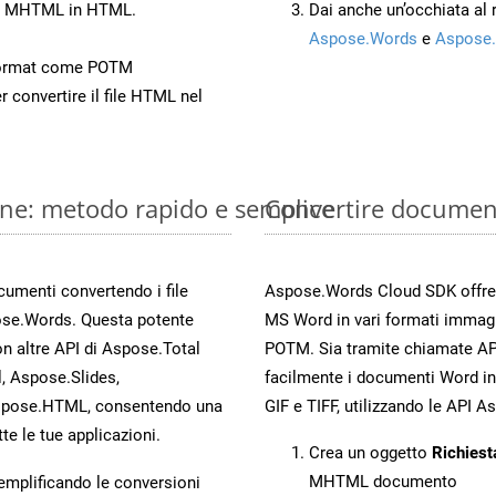
nto MHTML in HTML.
Dai anche un’occhiata al
Aspose.Words
e
Aspose.
Format come POTM
r convertire il file HTML nel
ne: metodo rapido e semplice
Convertire documen
ocumenti convertendo i file
Aspose.Words Cloud SDK offre me
ose.Words. Questa potente
MS Word in vari formati immag
n altre API di Aspose.Total
POTM. Sia tramite chiamate API
, Aspose.Slides,
facilmente i documenti Word in
spose.HTML, consentendo una
GIF e TIFF, utilizzando le API 
te le tue applicazioni.
Crea un oggetto
Richiest
MHTML documento
 semplificando le conversioni