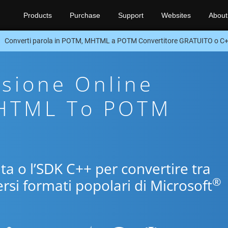
Products
Purchase
Support
Websites
About
Converti parola in POTM, MHTML a POTM Convertitore GRATUITO o C
sione Online
MHTML To POTM
ita o l’SDK C++ per convertire tra
®
si formati popolari di Microsoft