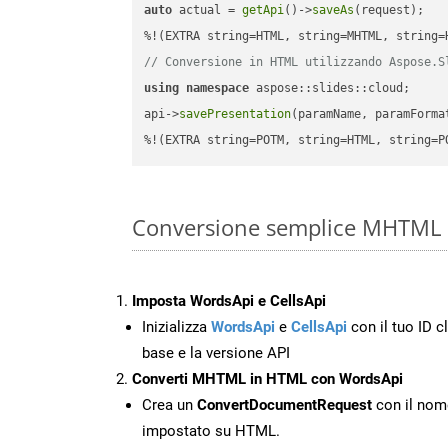
auto
 actual = 
getApi
()->
saveAs
(request);

// Conversione in HTML utilizzando Aspose.S
using
namespace
 aspose::slides::cloud;      
api->
savePresentation
(paramName, paramForma
%!(EXTRA string=POTM, string=HTML, string=P
Conversione semplice MHTML 
Imposta WordsApi e CellsApi
Inizializza
WordsApi
e
CellsApi
con il tuo ID cl
base e la versione API
Converti MHTML in HTML con WordsApi
Crea un
ConvertDocumentRequest
con il nome
impostato su HTML.