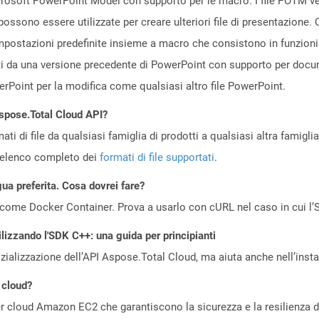
crosoft PowerPoint Model con supporto per le macro. I file POTM 
ossono essere utilizzate per creare ulteriori file di presentazione.
e impostazioni predefinite insieme a macro che consistono in funzio
i da una versione precedente di PowerPoint con supporto per docum
rPoint per la modifica come qualsiasi altro file PowerPoint.
Aspose.Total Cloud API?
ti di file da qualsiasi famiglia di prodotti a qualsiasi altra famigli
’elenco completo dei
formati di file supportati
.
gua preferita. Cosa dovrei fare?
come Docker Container. Prova a usarlo con cURL nel caso in cui l’S
ilizzando l'SDK C++: una guida per principianti
zializzazione dell’API Aspose.Total Cloud, ma aiuta anche nell’install
 cloud?
 cloud Amazon EC2 che garantiscono la sicurezza e la resilienza del 