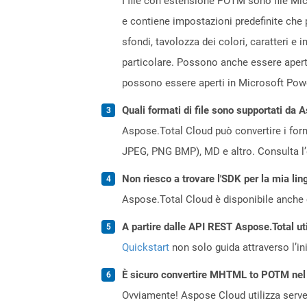
I file con estensione POTM sono file Mi
e contiene impostazioni predefinite che p
sfondi, tavolozza dei colori, caratteri 
particolare. Possono anche essere apert
possono essere aperti in Microsoft Powe
Quali formati di file sono supportati da 
Aspose.Total Cloud può convertire i forma
JPEG, PNG BMP), MD e altro. Consulta l
Non riesco a trovare l'SDK per la mia lin
Aspose.Total Cloud è disponibile anche 
A partire dalle API REST Aspose.Total ut
Quickstart
non solo guida attraverso l’ini
È sicuro convertire MHTML to POTM nel
Ovviamente! Aspose Cloud utilizza server