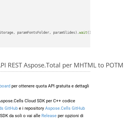
Storage, paramFontsFolder, paramSlides).
wait
();

le API REST Aspose.Total per MHTML to POTM
board
per ottenere quota API gratuita e dettagli
Aspose.Cells Cloud SDK per C++ codice
s GitHub
e i repository
Aspose.Cells GitHub
’SDK da soli o vai alle
Release
per opzioni di