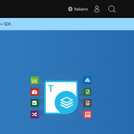
Italiano
++ SDK