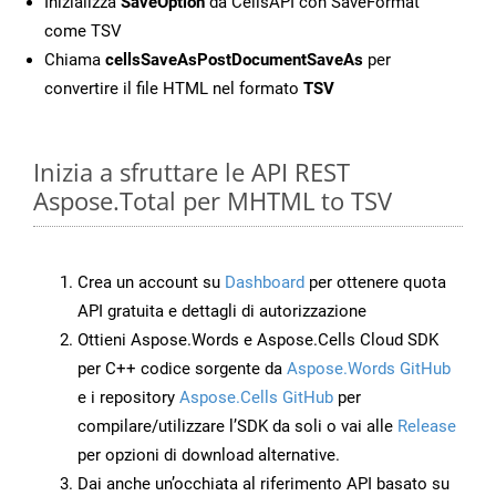
Inizializza
SaveOption
da CellsAPI con SaveFormat
come TSV
Chiama
cellsSaveAsPostDocumentSaveAs
per
convertire il file HTML nel formato
TSV
Inizia a sfruttare le API REST
Aspose.Total per MHTML to TSV
Crea un account su
Dashboard
per ottenere quota
API gratuita e dettagli di autorizzazione
Ottieni Aspose.Words e Aspose.Cells Cloud SDK
per C++ codice sorgente da
Aspose.Words GitHub
e i repository
Aspose.Cells GitHub
per
compilare/utilizzare l’SDK da soli o vai alle
Release
per opzioni di download alternative.
Dai anche un’occhiata al riferimento API basato su