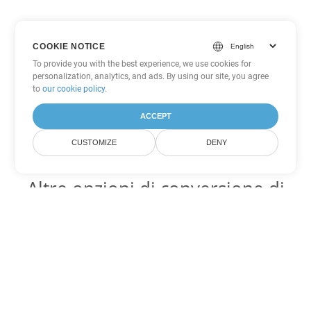
COOKIE NOTICE
To provide you with the best experience, we use cookies for
personalization, analytics, and ads. By using our site, you agree
to
our cookie policy
.
ACCEPT
CUSTOMIZE
DENY
Altre opzioni di conversione di
Word
Converti MHTML in DOC
DOC:
Microsoft Word Binary Format
Converti MHTML in DOT