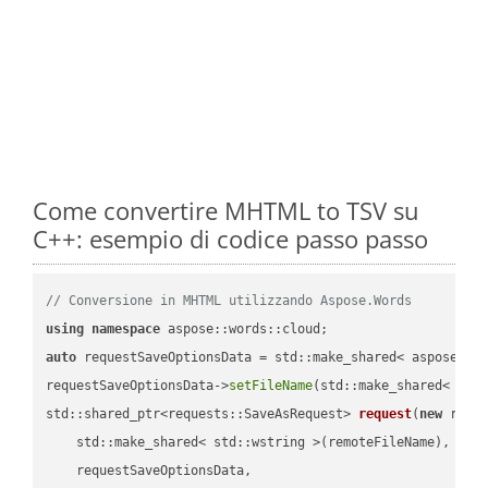
Come convertire MHTML to TSV su
C++: esempio di codice passo passo
// Conversione in MHTML utilizzando Aspose.Words
using
namespace
auto
 requestSaveOptionsData = std::make_shared< aspose::wo
requestSaveOptionsData->
setFileName
(std::make_shared< std
std::shared_ptr<requests::SaveAsRequest> 
request
(
new
 reque
    std::make_shared< std::wstring >(remoteFileName),

    requestSaveOptionsData,
