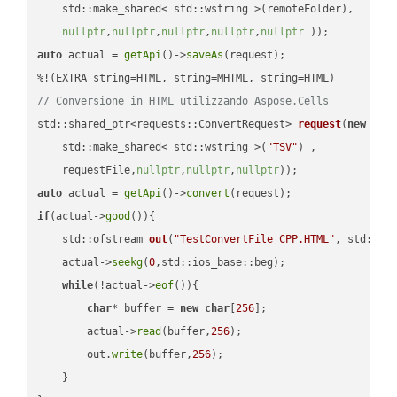
    std::make_shared< std::wstring >(remoteFolder),

nullptr
,
nullptr
,
nullptr
,
nullptr
,
nullptr
 ))
auto
 actual = 
getApi
()->
saveAs
(request);

// Conversione in HTML utilizzando Aspose.Cells
std::shared_ptr<requests::ConvertRequest> 
request
(
new
 requ
    std::make_shared< std::wstring >(
"TSV"
) ,        

    requestFile,
nullptr
,
nullptr
,
nullptr
))
auto
 actual = 
getApi
()->
convert
if
(actual->
good
()){

std::ofstream 
out
(
"TestConvertFile_CPP.HTML"
, std::is
    actual->
seekg
(
0
,std::ios_base::beg);

while
(!actual->
eof
()){

char
* buffer = 
new
char
[
256
];

        actual->
read
(buffer,
256
);

        out.
write
(buffer,
256
);

    }
