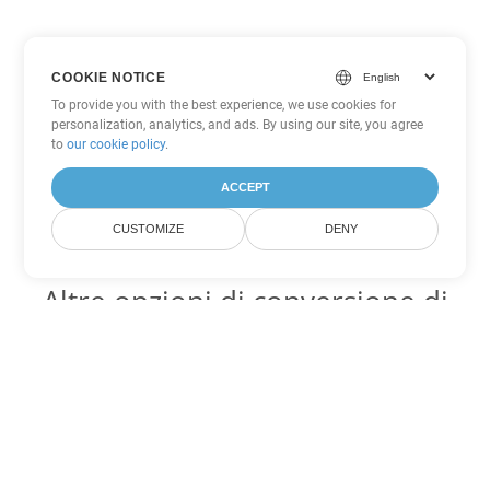
COOKIE NOTICE
To provide you with the best experience, we use cookies for
personalization, analytics, and ads. By using our site, you agree
to
our cookie policy
.
ACCEPT
CUSTOMIZE
DENY
Altre opzioni di conversione di
Word
Converti MHTML in DOC
DOC:
Microsoft Word Binary Format
Converti MHTML in DOT