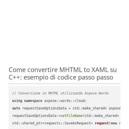
Come convertire MHTML to XAML su
C++: esempio di codice passo passo
// Conversione in MHTML utilizzando Aspose.Words
using
namespace
auto
 requestSaveOptionsData = std::make_shared< aspose::wo
requestSaveOptionsData->
setFileName
(std::make_shared< std
std::shared_ptr<requests::SaveAsRequest> 
request
(
new
 reque