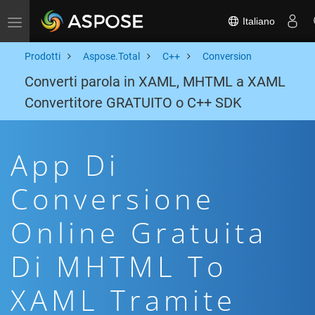
Italiano
Toggle navigation
Prodotti
Aspose.Total
C++
Conversion
Converti parola in XAML, MHTML a XAML
Convertitore GRATUITO o C++ SDK
App Di
Conversione
Online Gratuita
Di MHTML To
XAML Tramite