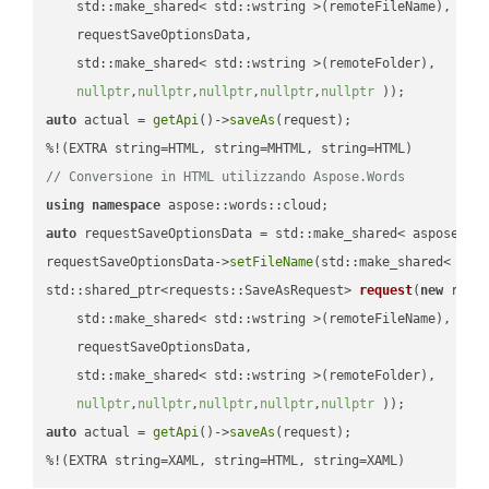
    std::make_shared< std::wstring >(remoteFileName),

    requestSaveOptionsData,

    std::make_shared< std::wstring >(remoteFolder),

nullptr
,
nullptr
,
nullptr
,
nullptr
,
nullptr
 ))
auto
 actual = 
getApi
()->
saveAs
(request);

// Conversione in HTML utilizzando Aspose.Words
using
namespace
auto
 requestSaveOptionsData = std::make_shared< aspose::wo
requestSaveOptionsData->
setFileName
(std::make_shared< std
std::shared_ptr<requests::SaveAsRequest> 
request
(
new
 reque
    std::make_shared< std::wstring >(remoteFileName),

    requestSaveOptionsData,

    std::make_shared< std::wstring >(remoteFolder),

nullptr
,
nullptr
,
nullptr
,
nullptr
,
nullptr
 ))
auto
 actual = 
getApi
()->
saveAs
(request);

%!(EXTRA string=XAML, string=HTML, string=XAML)