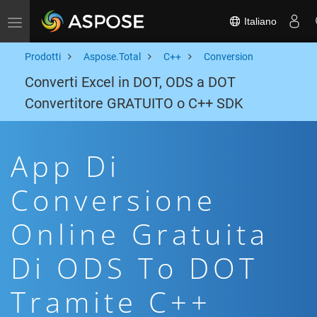
Italiano
Toggle navigation
Prodotti
Aspose.Total
C++
Conversion
Converti Excel in DOT, ODS a DOT
Convertitore GRATUITO o C++ SDK
App Di
Conversione
Online Gratuita
Di ODS To DOT
Tramite C++