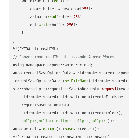
while
(!actual->
eof
()){

char
* buffer = 
new
char
[
256
];

        actual->
read
(buffer,
256
);

        out.
write
(buffer,
256
);

    }

}

// Conversione in HTML utilizzando Aspose.Words
using
namespace
auto
 requestSaveOptionsData = std::make_shared< aspose::wo
requestSaveOptionsData->
setFileName
(std::make_shared< std
std::shared_ptr<requests::SaveAsRequest> 
request
(
new
 reque
    std::make_shared< std::wstring >(remoteFileName),

    requestSaveOptionsData,

    std::make_shared< std::wstring >(remoteFolder),

nullptr
,
nullptr
,
nullptr
,
nullptr
,
nullptr
 ))
auto
 actual = 
getApi
()->
saveAs
(request);

%!(EXTRA string=DOT, string=HTML, string=DOT)