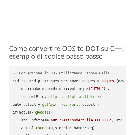
Come convertire ODS to DOT su C++:
esempio di codice passo passo
// Conversione in ODS utilizzando Aspose.Cells
std::shared_ptr<requests::ConvertRequest> 
request
(
new
 requ
    std::make_shared< std::wstring >(
"HTML"
) ,        

    requestFile,
nullptr
,
nullptr
,
nullptr
))
auto
 actual = 
getApi
()->
convert
if
(actual->
good
()){

std::ofstream 
out
(
"TestConvertFile_CPP.ODS"
, std::ist
    actual->
seekg
(
0
,std::ios_base::beg);
